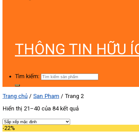
THÔNG TIN HỮU Í
Tìm kiếm:
Trang chủ
/
San Pham
/
Trang 2
Hiển thị 21–40 của 84 kết quả
-22%