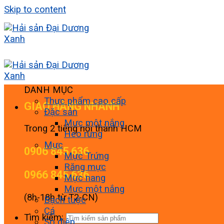
Skip to content
DANH MỤC
Thực phẩm cao cấp
GIAO HÀNG NHANH
Đặc sản
Mực một nắng
Trong 2 tiếng nội thành HCM
Heo rừng
Mực
0906 845 636
Mực Trứng
Răng mực
0966 845 636
Mực nang
Mực một nắng
(8h-18h từ T2-CN)
Bạch tuộc
Cá
Tìm kiếm:
Sò điệp