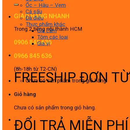
Ốc – Hàu – Vẹm
Cá sấu
GIAO HÀNG NHANH
Đà điểu
Thực phẩm khác
Trong 2 tiếng nội thành HCM
Gia cầm
Tôm các loại
0906 845 636
Gia vị
0966 845 636
(8h-18h từ T2-CN)
FREESHIP ĐƠN T
Chưa có sản phẩm trong giỏ hàng.
Giỏ hàng
Chưa có sản phẩm trong giỏ hàng.
ĐỔI TRẢ MIỄN PH