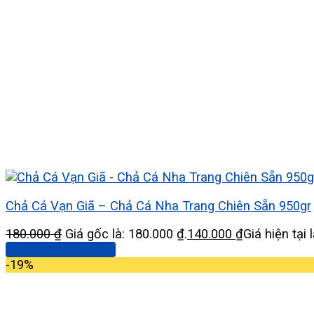
Chả Cá Vạn Giã – Chả Cá Nha Trang Chiên Sẵn 950gr
180.000
₫
Giá gốc là: 180.000 ₫.
140.000
₫
Giá hiện tại 
Thêm vào giỏ hàng
-19%