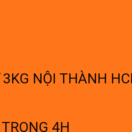
Ừ 3KG NỘI THÀNH H
Í TRONG 4H