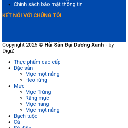
Chính sách bảo mật thông tin
KẾT NỐI VỚI CHÚNG TÔI
Copyright 2026 ©
Hải Sản Đại Dương Xanh
- by
DigiZ
Thực phẩm cao cấp
Đặc sản
Mực một nắng
Heo rừng
Mực
Mực Trứng
Răng mực
Mực nang
Mực một nắng
Bạch tuộc
Cá
Sò điệp