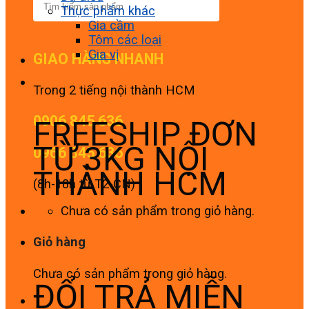
Thực phẩm khác
Gia cầm
Tôm các loại
Gia vị
GIAO HÀNG NHANH
Trong 2 tiếng nội thành HCM
0906 845 636
FREESHIP ĐƠN
TỪ 3KG NỘI
0966 845 636
THÀNH HCM
(8h-18h từ T2-CN)
Chưa có sản phẩm trong giỏ hàng.
Giỏ hàng
Chưa có sản phẩm trong giỏ hàng.
ĐỔI TRẢ MIỄN