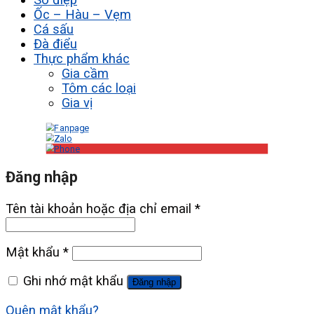
Ốc – Hàu – Vẹm
Cá sấu
Đà điểu
Thực phẩm khác
Gia cầm
Tôm các loại
Gia vị
Đăng nhập
Tên tài khoản hoặc địa chỉ email
*
Mật khẩu
*
Ghi nhớ mật khẩu
Đăng nhập
Quên mật khẩu?