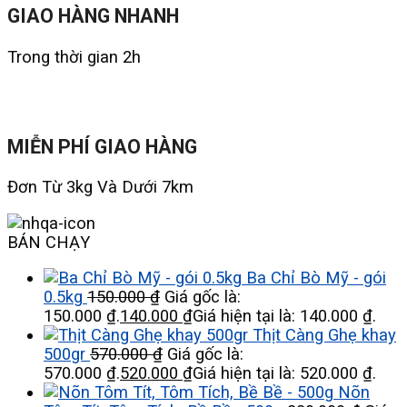
GIAO HÀNG NHANH
Trong thời gian 2h
MIỄN PHÍ GIAO HÀNG
Đơn Từ 3kg Và Dưới 7km
BÁN CHẠY
Ba Chỉ Bò Mỹ - gói
0.5kg
150.000
₫
Giá gốc là:
150.000 ₫.
140.000
₫
Giá hiện tại là: 140.000 ₫.
Thịt Càng Ghẹ khay
500gr
570.000
₫
Giá gốc là:
570.000 ₫.
520.000
₫
Giá hiện tại là: 520.000 ₫.
Nõn