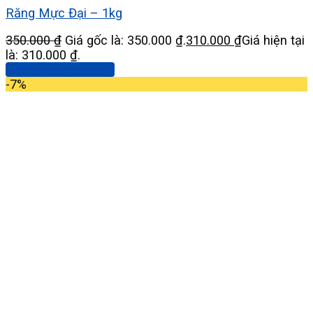
Răng Mực Đại – 1kg
350.000
₫
Giá gốc là: 350.000 ₫.
310.000
₫
Giá hiện tại
là: 310.000 ₫.
Thêm vào giỏ hàng
-7%