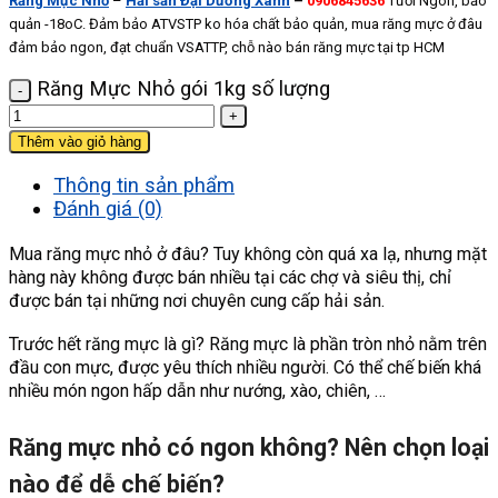
Răng Mực Nhỏ
–
Hải sản Đại Dương Xanh
–
0906845636
Tươi Ngon, bảo
quản -18oC. Đảm bảo ATVSTP ko hóa chất bảo quản, mua răng mực ở đâu
đảm bảo ngon, đạt chuẩn VSATTP, chỗ nào bán răng mực tại tp HCM
Răng Mực Nhỏ gói 1kg số lượng
Thêm vào giỏ hàng
Thông tin sản phẩm
Đánh giá (0)
Mua răng mực nhỏ ở đâu? Tuy không còn quá xa lạ, nhưng mặt
hàng này không được bán nhiều tại các chợ và siêu thị, chỉ
được bán tại những nơi chuyên cung cấp hải sản.
Trước hết răng mực là gì? Răng mực là phần tròn nhỏ nằm trên
đầu con mực, được yêu thích nhiều người. Có thể chế biến khá
nhiều món ngon hấp dẫn như nướng, xào, chiên, …
Răng mực nhỏ có ngon không? Nên chọn loại
nào để dễ chế biến?