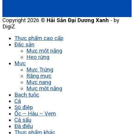
Copyright 2026 ©
Hải Sản Đại Dương Xanh
- by
DigiZ
Thực phẩm cao cấp
Đặc sản
Mực một nắng
Heo rừng
Mực
Mực Trứng
Răng mực
Mực nang
Mực một nắng
Bạch tuộc
Cá
Sò điệp
Ốc – Hàu – Vẹm
Cá sấu
Đà điểu
Thực phẩm khác