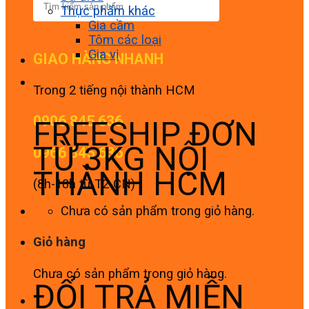
Thực phẩm khác
Gia cầm
Tôm các loại
Gia vị
GIAO HÀNG NHANH
Trong 2 tiếng nội thành HCM
0906 845 636
FREESHIP ĐƠN
TỪ 3KG NỘI
0966 845 636
THÀNH HCM
(8h-18h từ T2-CN)
Chưa có sản phẩm trong giỏ hàng.
Giỏ hàng
Chưa có sản phẩm trong giỏ hàng.
ĐỔI TRẢ MIỄN