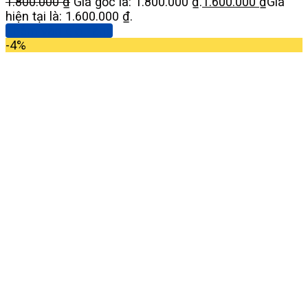
1.800.000
₫
Giá gốc là: 1.800.000 ₫.
1.600.000
₫
Giá
hiện tại là: 1.600.000 ₫.
Thêm vào giỏ hàng
-4%