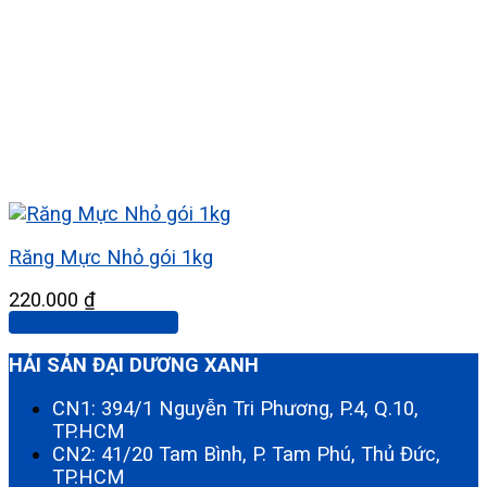
Răng Mực Nhỏ gói 1kg
220.000
₫
Thêm vào giỏ hàng
HẢI SẢN ĐẠI DƯƠNG XANH
CN1: 394/1 Nguyễn Tri Phương, P.4, Q.10,
TP.HCM
CN2: 41/20 Tam Bình, P. Tam Phú, Thủ Đức,
TP.HCM