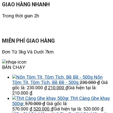
GIAO HÀNG NHANH
Trong thời gian 2h
MIỄN PHÍ GIAO HÀNG
Đơn Từ 3kg Và Dưới 7km
BÁN CHẠY
Nõn
Tôm Tít, Tôm Tích, Bề Bề - 500g
230.000
₫
Giá
gốc là: 230.000 ₫.
210.000
₫
Giá hiện tại là:
210.000 ₫.
Thịt Càng Ghẹ khay
500gr
570.000
₫
Giá gốc là:
570.000 ₫.
520.000
₫
Giá hiện tại là: 520.000 ₫.