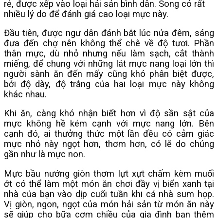
rẻ, được xếp vào loại hải sản bình dân. Song có rất
nhiều lý do để đánh giá cao loại mực này.
Đầu tiên, được ngư dân đánh bắt lúc nửa đêm, sáng
đưa đến chợ nên không thể chê về độ tươi.
Phần
thân mực, dù nhỏ nhưng nếu làm sạch, cắt thành
miếng, để chung với những lát mực nang loại lớn thì
người sành ăn đến mấy cũng khó phân biệt được,
bởi độ dày, độ trắng của hai loại mực này không
khác nhau.
Khi ăn, càng khó nhận biết hơn vì độ sần sật của
mực không hề kém cạnh với mực nang lớn. Bên
cạnh đó, ai thưởng thức một lần đều có cảm giác
mực nhỏ này ngọt hơn, thơm hơn, có lẽ do chúng
gần như là mực non.
Mực bầu nướng giòn thơm lựt xựt chấm kèm muối
ớt có thể làm một món ăn chơi đầy vị biển xanh tại
nhà của bạn vào dịp cuối tuần khi cả nhà sum họp.
Vị giòn, ngon, ngọt của món hải sản từ món ăn này
sẽ giúp cho bữa cơm chiều của gia đình bạn thêm