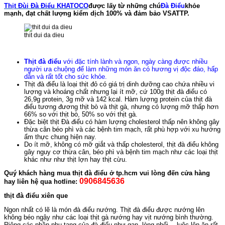
Thịt Đùi Đà Điểu KHATOCO
được lấy từ những chú
Đà Điểu
khỏe
mạnh, đạt chất lượng kiểm dịch 100% và đảm bảo VSATTP.
thit dui da dieu
Thịt đà điểu
với đặc tính lành và ngon, ngày càng được nhiều
người ưa chuộng để làm những món ăn có hương vị độc đáo, hấp
dẫn và rất tốt cho sức khỏe.
Thịt đà điểu là loại thịt đỏ có giá trị dinh dưỡng cao chứa nhiều vi
lượng và khoáng chất nhưng lại ít mỡ, cứ 100g thịt đà điểu có
26,9g protein, 3g mỡ và 142 kcal. Hàm lượng protein của thịt đà
điểu tương đương thịt bò và thịt gà, nhưng có lượng mỡ thấp hơn
66% so với thịt bò, 50% so với thịt gà.
Đặc biệt thịt Đà điểu có hàm lượng cholesterol thấp nên không gây
thừa cân béo phì và các bệnh tim mạch, rất phù hợp với xu hướng
ẩm thực chung hiện nay.
Do ít mỡ, không có mỡ giắt và thấp cholesterol, thịt đà điểu không
gây nguy cơ thừa cân, béo phì và bệnh tim mạch như các loại thịt
khác như như thịt lợn hay thịt cừu.
Quý khách hàng mua thịt đà điểu ở tp.hcm vui lòng đến cửa hàng
0906845636
hay liên hệ qua hotline:
thịt đà điểu xiên que
Ngon nhất có lẽ là món đà điểu nướng. Thịt đà điểu được nướng lên
không béo ngậy như các loại thịt gà nướng hay vịt nướng bình thường.
Riêng các phần phụ tạng của đà điểu như gan, lòng phổi… luộc lên ăn rất