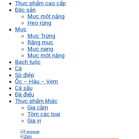
Thực phẩm cao cấp
Đặc sản
Mực một nắng
Heo rừng
Mực
Mực Trứng
Răng mực
Mực nang
Mực một nắng
Bạch tuộc
Cá
Sò điệp
Ốc – Hàu – Vẹm
Cá sấu
Đà điểu
Thực phẩm khác
Gia cầm
Tôm các loại
Gia vị