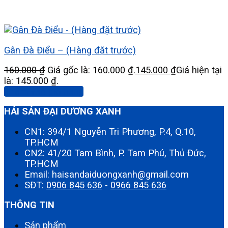
Gân Đà Điểu – (Hàng đặt trước)
160.000
₫
Giá gốc là: 160.000 ₫.
145.000
₫
Giá hiện tại
là: 145.000 ₫.
Thêm vào giỏ hàng
HẢI SẢN ĐẠI DƯƠNG XANH
CN1: 394/1 Nguyễn Tri Phương, P.4, Q.10,
TP.HCM
CN2: 41/20 Tam Bình, P. Tam Phú, Thủ Đức,
TP.HCM
Email: haisandaiduongxanh@gmail.com
SĐT:
0906 845 636
-
0966 845 636
THÔNG TIN
Sản phẩm