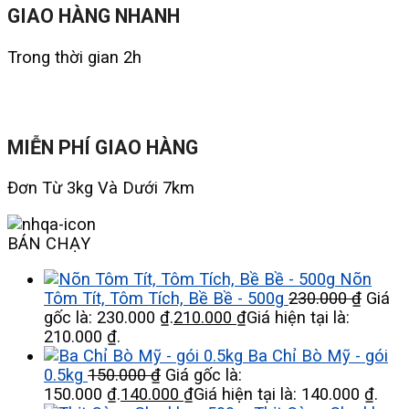
GIAO HÀNG NHANH
Trong thời gian 2h
MIỄN PHÍ GIAO HÀNG
Đơn Từ 3kg Và Dưới 7km
BÁN CHẠY
Nõn
Tôm Tít, Tôm Tích, Bề Bề - 500g
230.000
₫
Giá
gốc là: 230.000 ₫.
210.000
₫
Giá hiện tại là:
210.000 ₫.
Ba Chỉ Bò Mỹ - gói
0.5kg
150.000
₫
Giá gốc là:
150.000 ₫.
140.000
₫
Giá hiện tại là: 140.000 ₫.