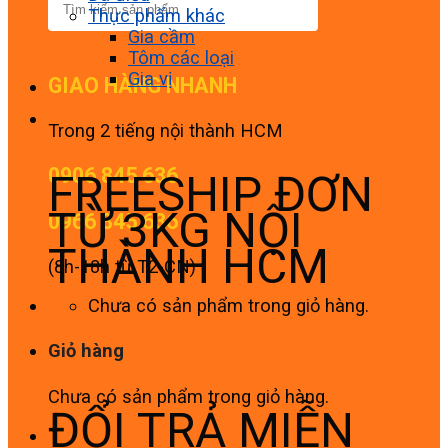
Thực phẩm khác
Gia cầm
Tôm các loại
Gia vị
GIAO HÀNG NHANH
Trong 2 tiếng nội thành HCM
0906 845 636
FREESHIP ĐƠN
TỪ 3KG NỘI
0966 845 636
THÀNH HCM
(8h-18h từ T2-CN)
Chưa có sản phẩm trong giỏ hàng.
Giỏ hàng
Chưa có sản phẩm trong giỏ hàng.
ĐỔI TRẢ MIỄN