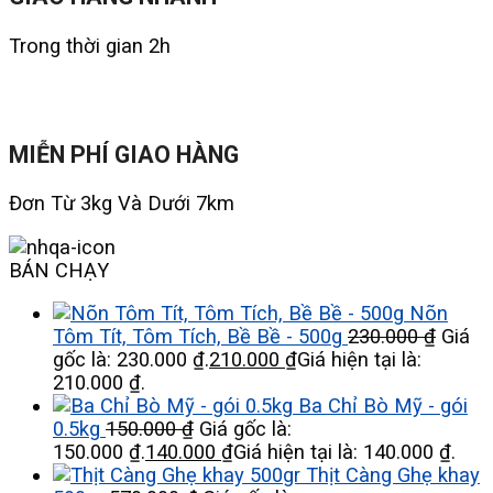
Trong thời gian 2h
MIỄN PHÍ GIAO HÀNG
Đơn Từ 3kg Và Dưới 7km
BÁN CHẠY
Nõn
Tôm Tít, Tôm Tích, Bề Bề - 500g
230.000
₫
Giá
gốc là: 230.000 ₫.
210.000
₫
Giá hiện tại là:
210.000 ₫.
Ba Chỉ Bò Mỹ - gói
0.5kg
150.000
₫
Giá gốc là:
150.000 ₫.
140.000
₫
Giá hiện tại là: 140.000 ₫.
Thịt Càng Ghẹ khay