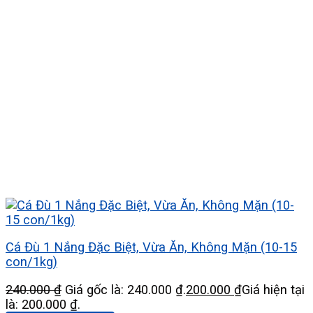
Cá Đù 1 Nắng Đặc Biệt, Vừa Ăn, Không Mặn (10-15
con/1kg)
240.000
₫
Giá gốc là: 240.000 ₫.
200.000
₫
Giá hiện tại
là: 200.000 ₫.