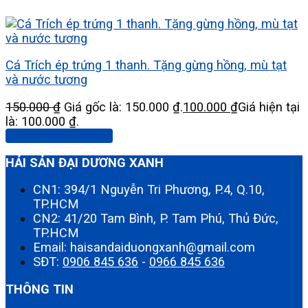
Cá Trích ép trứng 1 thanh. Tặng gừng hồng, mù tạt
và nước tương
150.000
₫
Giá gốc là: 150.000 ₫.
100.000
₫
Giá hiện tại
là: 100.000 ₫.
Thêm vào giỏ hàng
HẢI SẢN ĐẠI DƯƠNG XANH
CN1: 394/1 Nguyễn Tri Phương, P.4, Q.10,
TP.HCM
CN2: 41/20 Tam Bình, P. Tam Phú, Thủ Đức,
TP.HCM
Email: haisandaiduongxanh@gmail.com
SĐT:
0906 845 636
-
0966 845 636
THÔNG TIN