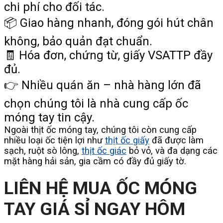
chi phí cho đối tác.
📦 Giao hàng nhanh, đóng gói hút chân
không, bảo quản đạt chuẩn.
🧾 Hóa đơn, chứng từ, giấy VSATTP đầy
đủ.
👉 Nhiều quán ăn – nhà hàng lớn đã
chọn chúng tôi là nhà cung cấp ốc
móng tay tin cậy.
Ngoài thịt ốc móng tay, chúng tôi còn cung cấp
nhiều loại ốc tiện lợi như
thịt ốc giấy
đã được làm
sạch, ruột sò lông,
thịt ốc giác
bỏ vỏ, và đa dạng các
mặt hàng hải sản, gia cầm có đầy đủ giấy tờ.
LIÊN HỆ MUA ỐC MÓNG
TAY GIÁ SỈ NGAY HÔM