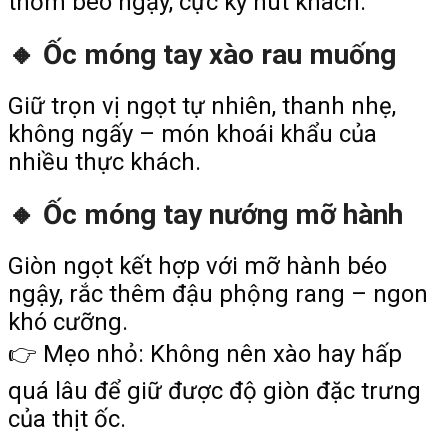
thơm béo ngậy, cực kỳ hút khách.
🔸 Ốc móng tay xào rau muống
Giữ trọn vị ngọt tự nhiên, thanh nhẹ,
không ngấy – món khoái khẩu của
nhiều thực khách.
🔸 Ốc móng tay nướng mỡ hành
Giòn ngọt kết hợp với mỡ hành béo
ngậy, rắc thêm đậu phộng rang – ngon
khó cưỡng.
👉 Mẹo nhỏ: Không nên xào hay hấp
quá lâu để giữ được độ giòn đặc trưng
của thịt ốc.