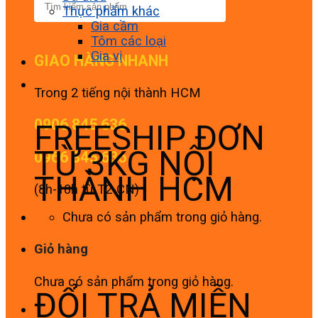
Thực phẩm khác
Gia cầm
Tôm các loại
Gia vị
GIAO HÀNG NHANH
Trong 2 tiếng nội thành HCM
0906 845 636
FREESHIP ĐƠN
TỪ 3KG NỘI
0966 845 636
THÀNH HCM
(8h-18h từ T2-CN)
Chưa có sản phẩm trong giỏ hàng.
Giỏ hàng
Chưa có sản phẩm trong giỏ hàng.
ĐỔI TRẢ MIỄN