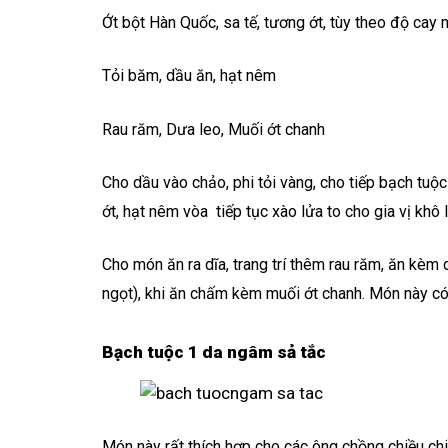
Ớt bột Hàn Quốc, sa tế, tương ớt, tùy theo độ cay
Tỏi băm, dầu ăn, hạt nêm
Rau răm, Dưa leo, Muối ớt chanh
Cho dầu vào chảo, phi tỏi vàng, cho tiếp bạch tuộc
ớt, hạt nêm vòa tiếp tục xào lửa to cho gia vị khô l
Cho món ăn ra dĩa, trang trí thêm rau răm, ăn kèm 
ngọt), khi ăn chấm kèm muối ớt chanh. Món này có 
Bạch tuộc 1 da ngâm sả tắc
Món này rất thích hợp cho các ông chồng chiều ch