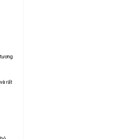
, tương
và rất
 bỏ