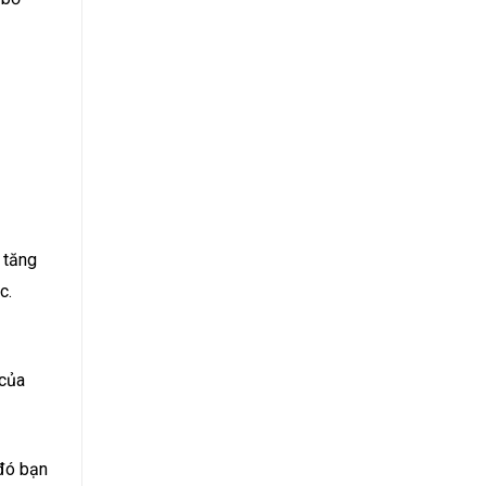
 tăng
c.
 của
 đó bạn