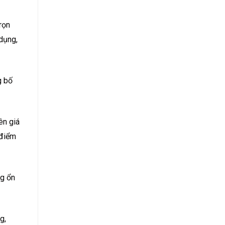
rọn
dụng,
g bố
ên giá
 điểm
ng ổn
g,