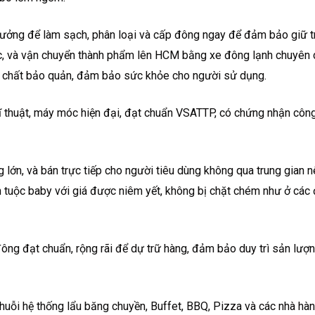
xưởng để làm sạch, phân loại và cấp đông ngay để đảm bảo giữ t
c, và vận chuyển thành phẩm lên HCM bằng xe đông lạnh chuyên 
g, chất bảo quản, đảm bảo sức khỏe cho người sử dụng.
ĩ thuật, máy móc hiện đại, đạt chuẩn VSATTP, có chứng nhận côn
 lớn, và bán trực tiếp cho người tiêu dùng không qua trung gian n
 tuộc baby với giá được niêm yết, không bị chặt chém như ở các
ông đạt chuẩn, rộng rãi để dự trữ hàng, đảm bảo duy trì sản lượ
uỗi hệ thống lẩu băng chuyền, Buffet, BBQ, Pizza và các nhà hàn