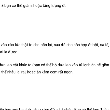
 mà bạn có thể giảm, hoặc tăng lượng ớt.
 vào xào lửa thật to cho săn lại, sau đó cho hỗn hợp ớt bột, sa tế
ại là được.
dưa leo cắt khúc to (bạn có thể bỏ dưa leo vào tủ lạnh ăn sẽ giòn 
thể nhậu lai rai, hoặc ăn kèm cơm rất ngon.
iều hay mời bạn bè, hàng xóm đến nhà nhậu. Bạn có thể làm 1 lần,