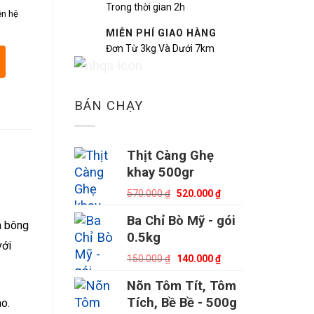
Trong thời gian 2h
ên hệ
MIỄN PHÍ GIAO HÀNG
Đơn Từ 3kg Và Dưới 7km
BÁN CHẠY
Thịt Càng Ghẹ
khay 500gr
Giá
Giá
570.000
₫
520.000
₫
gốc
hiện
Ba Chỉ Bò Mỹ - gói
là:
tại
ua bông
0.5kg
570.000 ₫.
là:
với
Giá
Giá
520.000 ₫.
150.000
₫
140.000
₫
gốc
hiện
Nõn Tôm Tít, Tôm
là:
tại
Tích, Bề Bề - 500g
o.
150.000 ₫.
là: