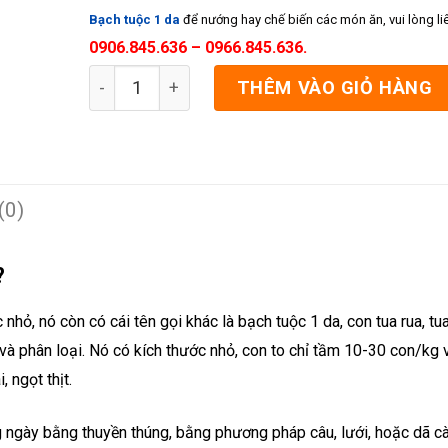
180.000 ₫.
Bạch tuộc 1 da
để nướng hay chế biến các món ăn, vui lòng li
0906.845.636 – 0966.845.636.
Bạch Tuộc 1 da baby (10-20 con/kg) số lượng
THÊM VÀO GIỎ HÀNG
(0)
?
 nhỏ, nó còn có cái tên gọi khác là bạch tuộc 1 da, con tua rua, t
à phân loại. Nó có kích thước nhỏ, con to chỉ tầm 10-30 con/kg 
 ngọt thịt.
 ngày bằng thuyền thúng, bằng phương pháp câu, lưới, hoặc dã cà