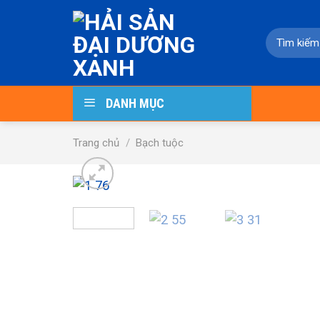
Skip
to
Tìm
content
kiếm:
DANH MỤC
Trang chủ
/
Bạch tuộc
-18%