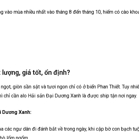
ưng vào mùa nhiều nhất vào tháng 8 đến tháng 10, hiếm có cào kh
lượng, giá tốt, ổn định?
ngọt, giòn sần sật và tươi ngon chỉ có ở biển Phan Thiết. Tuy nhi
ì chỉ cần alo Hải sản Đại Dương Xanh là được ship tận nơi ngay.
ại Dương Xanh:
của các ngư dân đi đánh bắt về trong ngày, khi cập bờ con bạch tu
 bò lổm ngổm.