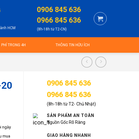
0906 845 636
G
0966 845 636
thành HCM
(8h-18h từ T2-CN)
N PHÍ TRONG 4H
THÔNG TIN HỮU ÍCH
0906 845 636
-20
0966 845 636
(8h-18h từ T2- Chủ Nhật)
SẢN PHẨM AN TOÀN
Nguồn Gốc Rõ Ràng
i ngày
GIAO HÀNG NHANH
ầu mua