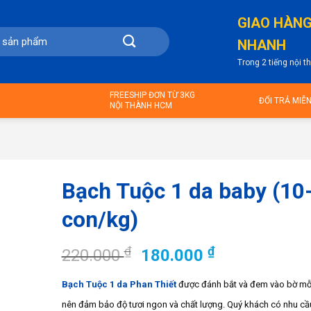
GIAO HÀN
NHANH
Trong 2 tiếng nội 
FREESHIP ĐƠN TỪ 3KG
ĐỔI TRẢ MIỄ
NỘI THÀNH HCM
Bạch Tuộc 1 da baby (10
con/kg)
Giá
Giá
₫
₫
220.000
180.000
gốc
hiện
Bạch Tuộc 1 da Phan Thiết
được đánh bắt và đem vào bờ mỗ
là:
tại
220.000 ₫.
là:
nên đảm bảo độ tươi ngon và chất lượng. Quý khách có nhu c