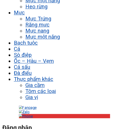
Mực một nắng
Heo rừng
Mực
Mực Trứng
Răng mực
Mực nang
Mực một nắng
Bạch tuộc
Cá
Sò điệp
Ốc – Hàu – Vẹm
Cá sấu
Đà điểu
Thực phẩm khác
Gia cầm
Tôm các loại
Gia vị
Đăng nhập