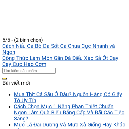
5/5 - (2 bình chọn)
Cách Nấu Cá Bò Da Sốt Cà Chua Cực Nhanh và
Ngon
Công Thức Làm Món Gân Đà Điểu Xào Sả Ớt Cay
Cay Cực Hao Cơm
Bài viết mới
Mua Thịt Cá Sấu Ở Đâu? Nguồn Hàng Có Giấy
Tờ Uy Tín
Cách Chọn Mực 1 Nắng Phan Thiết Chuẩn
Ngon Làm Quà Biếu Đẳng Cấp Và Đãi Các Tiệc
Sang?
Mực Lá Đại Dương Và Mực Xà Giống Hay Khác