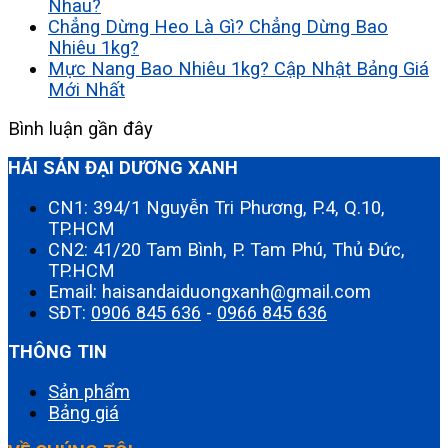
Nhau?
Chẳng Dừng Heo Là Gì? Chẳng Dừng Bao
Nhiêu 1kg?
Mực Nang Bao Nhiêu 1kg? Cập Nhật Bảng Giá
Mới Nhất
Bình luận gần đây
HẢI SẢN ĐẠI DƯƠNG XANH
CN1: 394/1 Nguyễn Tri Phương, P.4, Q.10,
TP.HCM
CN2: 41/20 Tam Bình, P. Tam Phú, Thủ Đức,
TP.HCM
Email: haisandaiduongxanh@gmail.com
SĐT:
0906 845 636
-
0966 845 636
THÔNG TIN
Sản phẩm
Bảng giá