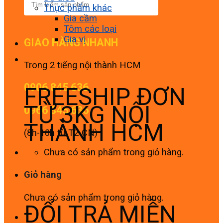
Thực phẩm khác
Gia cầm
Tôm các loại
Gia vị
GIAO HÀNG NHANH
Trong 2 tiếng nội thành HCM
0906 845 636
FREESHIP ĐƠN
TỪ 3KG NỘI
0966 845 636
THÀNH HCM
(8h-18h từ T2-CN)
Chưa có sản phẩm trong giỏ hàng.
Giỏ hàng
Chưa có sản phẩm trong giỏ hàng.
ĐỔI TRẢ MIỄN