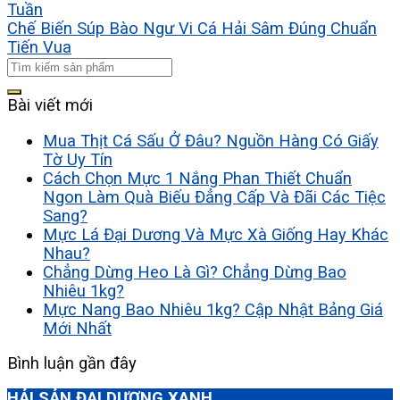
Tuần
Chế Biến Súp Bào Ngư Vi Cá Hải Sâm Đúng Chuẩn
Tiến Vua
Bài viết mới
Mua Thịt Cá Sấu Ở Đâu? Nguồn Hàng Có Giấy
Tờ Uy Tín
Cách Chọn Mực 1 Nắng Phan Thiết Chuẩn
Ngon Làm Quà Biếu Đẳng Cấp Và Đãi Các Tiệc
Sang?
Mực Lá Đại Dương Và Mực Xà Giống Hay Khác
Nhau?
Chẳng Dừng Heo Là Gì? Chẳng Dừng Bao
Nhiêu 1kg?
Mực Nang Bao Nhiêu 1kg? Cập Nhật Bảng Giá
Mới Nhất
Bình luận gần đây
HẢI SẢN ĐẠI DƯƠNG XANH