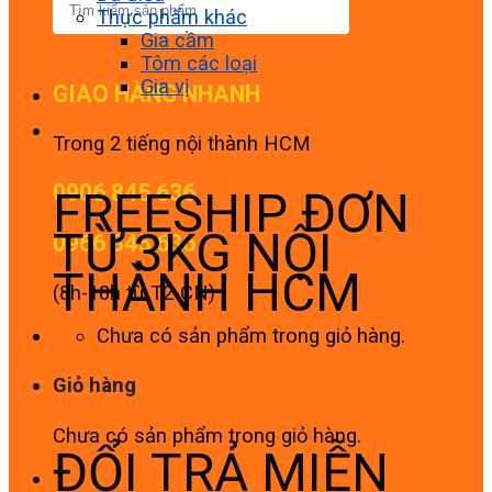
Thực phẩm khác
Gia cầm
Tôm các loại
Gia vị
GIAO HÀNG NHANH
Trong 2 tiếng nội thành HCM
0906 845 636
FREESHIP ĐƠN
TỪ 3KG NỘI
0966 845 636
THÀNH HCM
(8h-18h từ T2-CN)
Chưa có sản phẩm trong giỏ hàng.
Giỏ hàng
Chưa có sản phẩm trong giỏ hàng.
ĐỔI TRẢ MIỄN