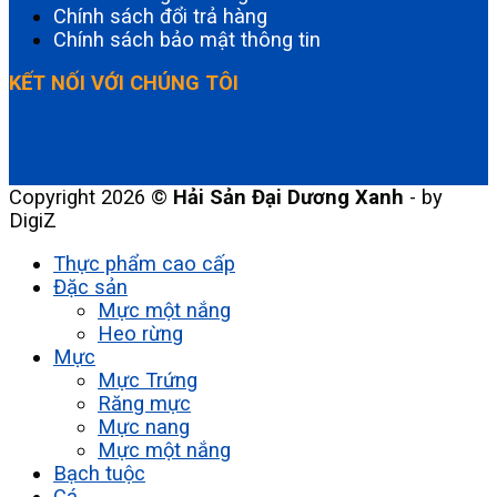
Chính sách đổi trả hàng
Chính sách bảo mật thông tin
KẾT NỐI VỚI CHÚNG TÔI
Copyright 2026 ©
Hải Sản Đại Dương Xanh
- by
DigiZ
Thực phẩm cao cấp
Đặc sản
Mực một nắng
Heo rừng
Mực
Mực Trứng
Răng mực
Mực nang
Mực một nắng
Bạch tuộc
Cá