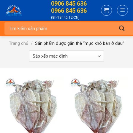
0906 845 636
Skip
0966 845 636
to
(8h-18h từ T2-CN)
content
Tìm
kiếm:
Trang chủ
/
Sản phẩm được gắn thẻ “mực khô bán ở đâu”
-11%
-6%