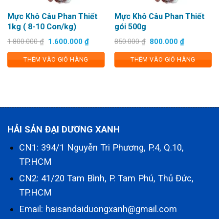
Mực Khô Câu Phan Thiết
Mực Khô Câu Phan Thiết
1kg ( 8-10 Con/kg)
gói 500g
Giá
Giá
Giá
Giá
1.800.000
₫
1.600.000
₫
850.000
₫
800.000
₫
gốc
hiện
gốc
hiện
là:
tại
là:
tại
THÊM VÀO GIỎ HÀNG
THÊM VÀO GIỎ HÀNG
1.800.000 ₫.
là:
850.000 ₫.
là:
1.600.000 ₫.
800.000 ₫
HẢI SẢN ĐẠI DƯƠNG XANH
CN1: 394/1 Nguyễn Tri Phương, P.4, Q.10,
TP.HCM
CN2: 41/20 Tam Bình, P. Tam Phú, Thủ Đức,
TP.HCM
Email: haisandaiduongxanh@gmail.com