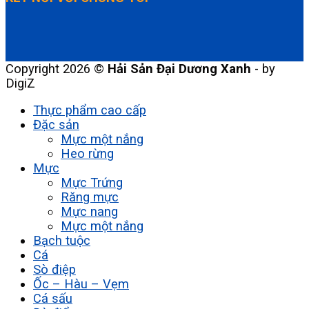
Copyright 2026 ©
Hải Sản Đại Dương Xanh
- by
DigiZ
Thực phẩm cao cấp
Đặc sản
Mực một nắng
Heo rừng
Mực
Mực Trứng
Răng mực
Mực nang
Mực một nắng
Bạch tuộc
Cá
Sò điệp
Ốc – Hàu – Vẹm
Cá sấu