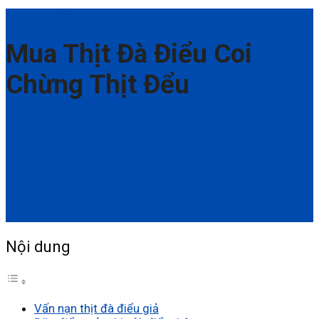
Thông Tin Hữu Ích
Mua Thịt Đà Điểu Coi
Chừng Thịt Đểu
Nội dung
Vấn nạn thịt đà điểu giả