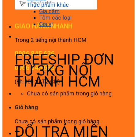
Thực phẩm khác
Gia cầm
Tôm các loại
Gia vị
GIAO HÀNG NHANH
Trong 2 tiếng nội thành HCM
0906 845 636
FREESHIP ĐƠN
TỪ 3KG NỘI
0966 845 636
THÀNH HCM
(8h-18h từ T2-CN)
Chưa có sản phẩm trong giỏ hàng.
Giỏ hàng
Chưa có sản phẩm trong giỏ hàng.
ĐỔI TRẢ MIỄN