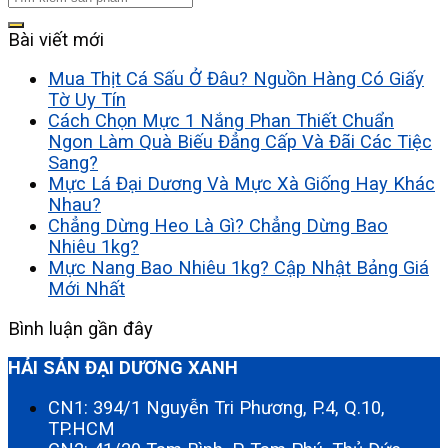
Bài viết mới
Mua Thịt Cá Sấu Ở Đâu? Nguồn Hàng Có Giấy
Tờ Uy Tín
Cách Chọn Mực 1 Nắng Phan Thiết Chuẩn
Ngon Làm Quà Biếu Đẳng Cấp Và Đãi Các Tiệc
Sang?
Mực Lá Đại Dương Và Mực Xà Giống Hay Khác
Nhau?
Chẳng Dừng Heo Là Gì? Chẳng Dừng Bao
Nhiêu 1kg?
Mực Nang Bao Nhiêu 1kg? Cập Nhật Bảng Giá
Mới Nhất
Bình luận gần đây
HẢI SẢN ĐẠI DƯƠNG XANH
CN1: 394/1 Nguyễn Tri Phương, P.4, Q.10,
TP.HCM