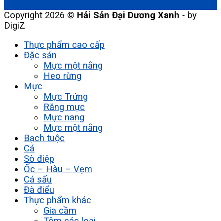
Copyright 2026 ©
Hải Sản Đại Dương Xanh
- by
DigiZ
Thực phẩm cao cấp
Đặc sản
Mực một nắng
Heo rừng
Mực
Mực Trứng
Răng mực
Mực nang
Mực một nắng
Bạch tuộc
Cá
Sò điệp
Ốc – Hàu – Vẹm
Cá sấu
Đà điểu
Thực phẩm khác
Gia cầm
Tôm các loại