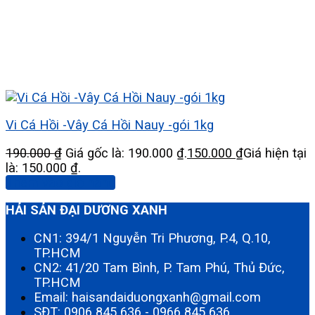
Vi Cá Hồi -Vây Cá Hồi Nauy -gói 1kg
190.000
₫
Giá gốc là: 190.000 ₫.
150.000
₫
Giá hiện tại
là: 150.000 ₫.
Thêm vào giỏ hàng
HẢI SẢN ĐẠI DƯƠNG XANH
CN1: 394/1 Nguyễn Tri Phương, P.4, Q.10,
TP.HCM
CN2: 41/20 Tam Bình, P. Tam Phú, Thủ Đức,
TP.HCM
Email: haisandaiduongxanh@gmail.com
SĐT:
0906 845 636
-
0966 845 636