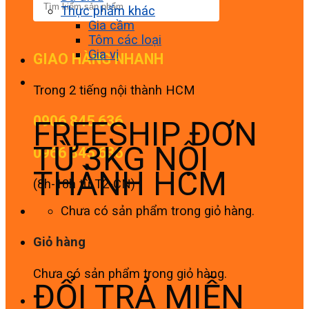
Thực phẩm khác
Gia cầm
Tôm các loại
Gia vị
GIAO HÀNG NHANH
Trong 2 tiếng nội thành HCM
0906 845 636
FREESHIP ĐƠN
TỪ 3KG NỘI
0966 845 636
THÀNH HCM
(8h-18h từ T2-CN)
Chưa có sản phẩm trong giỏ hàng.
Giỏ hàng
Chưa có sản phẩm trong giỏ hàng.
ĐỔI TRẢ MIỄN