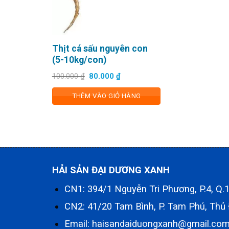
Thịt cá sấu nguyên con
(5-10kg/con)
Giá
Giá
100.000
₫
80.000
₫
gốc
hiện
là:
tại
THÊM VÀO GIỎ HÀNG
100.000 ₫.
là:
80.000 ₫.
HẢI SẢN ĐẠI DƯƠNG XANH
CN1: 394/1 Nguyễn Tri Phương, P.4, Q
CN2: 41/20 Tam Bình, P. Tam Phú, Thủ
Email: haisandaiduongxanh@gmail.co