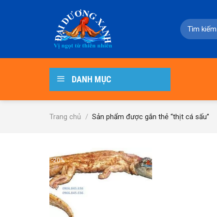
Skip
to
Tìm
content
kiếm:
DANH MỤC
Trang chủ
/
Sản phẩm được gắn thẻ “thịt cá sấu”
-20%