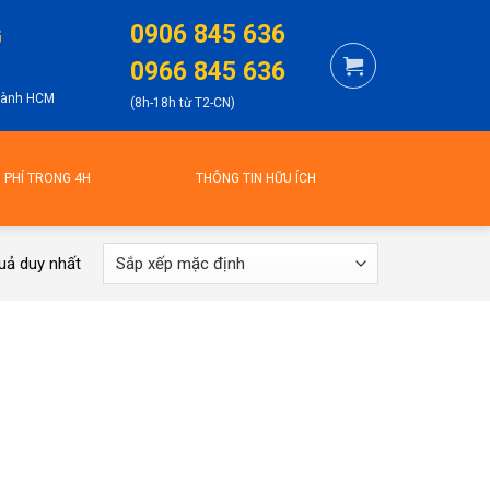
0906 845 636
G
0966 845 636
thành HCM
(8h-18h từ T2-CN)
N PHÍ TRONG 4H
THÔNG TIN HỮU ÍCH
quả duy nhất