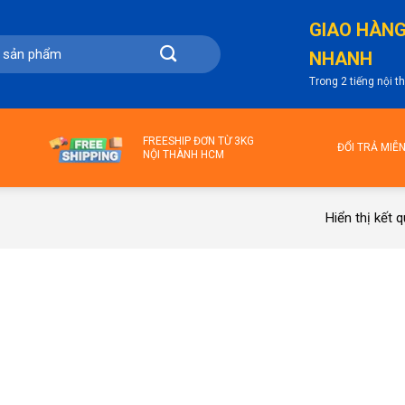
GIAO HÀN
NHANH
Trong 2 tiếng nội 
FREESHIP ĐƠN TỪ 3KG
ĐỔI TRẢ MIỄ
NỘI THÀNH HCM
Hiển thị kết 