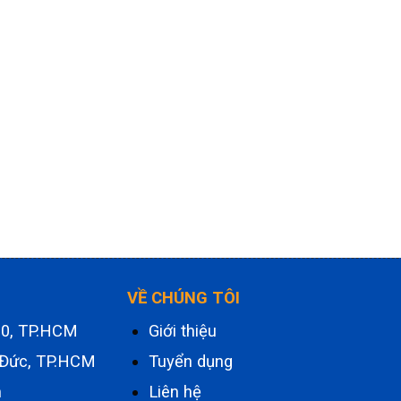
VỀ CHÚNG TÔI
.10, TP.HCM
Giới thiệu
 Đức, TP.HCM
Tuyển dụng
m
Liên hệ