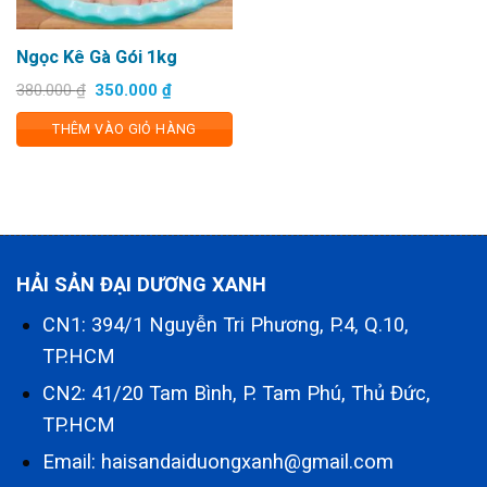
Ngọc Kê Gà Gói 1kg
Giá
Giá
380.000
₫
350.000
₫
gốc
hiện
là:
tại
THÊM VÀO GIỎ HÀNG
380.000 ₫.
là:
350.000 ₫.
HẢI SẢN ĐẠI DƯƠNG XANH
CN1: 394/1 Nguyễn Tri Phương, P.4, Q.10,
TP.HCM
CN2: 41/20 Tam Bình, P. Tam Phú, Thủ Đức,
TP.HCM
Email: haisandaiduongxanh@gmail.com