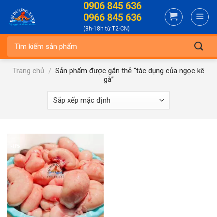
0906 845 636
Skip
0966 845 636
to
(8h-18h từ T2-CN)
content
Tìm
kiếm:
Trang chủ
/
Sản phẩm được gắn thẻ “tác dụng của ngọc kê
gà”
-8%