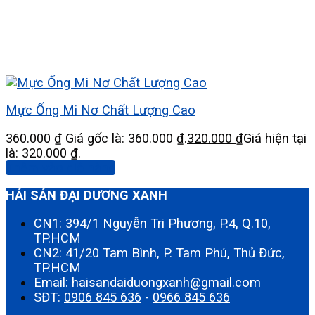
Mực Ống Mi Nơ Chất Lượng Cao
360.000
₫
Giá gốc là: 360.000 ₫.
320.000
₫
Giá hiện tại
là: 320.000 ₫.
Thêm vào giỏ hàng
HẢI SẢN ĐẠI DƯƠNG XANH
CN1: 394/1 Nguyễn Tri Phương, P.4, Q.10,
TP.HCM
CN2: 41/20 Tam Bình, P. Tam Phú, Thủ Đức,
TP.HCM
Email: haisandaiduongxanh@gmail.com
SĐT:
0906 845 636
-
0966 845 636