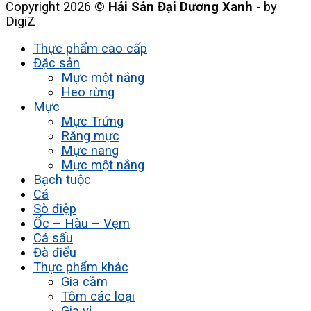
Copyright 2026 ©
Hải Sản Đại Dương Xanh
- by
DigiZ
Thực phẩm cao cấp
Đặc sản
Mực một nắng
Heo rừng
Mực
Mực Trứng
Răng mực
Mực nang
Mực một nắng
Bạch tuộc
Cá
Sò điệp
Ốc – Hàu – Vẹm
Cá sấu
Đà điểu
Thực phẩm khác
Gia cầm
Tôm các loại
Gia vị