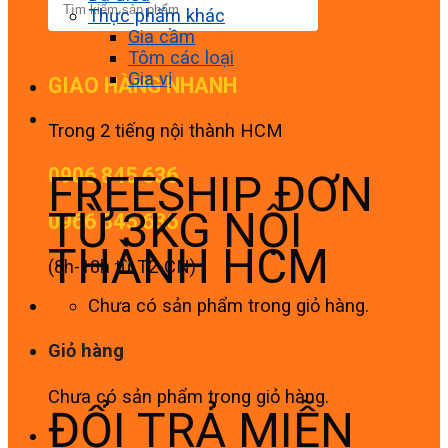
Thực phẩm khác
Gia cầm
Tôm các loại
Gia vị
GIAO HÀNG NHANH
Trong 2 tiếng nội thành HCM
0906 845 636
FREESHIP ĐƠN
TỪ 3KG NỘI
0966 845 636
THÀNH HCM
(8h-18h từ T2-CN)
Chưa có sản phẩm trong giỏ hàng.
Giỏ hàng
Chưa có sản phẩm trong giỏ hàng.
ĐỔI TRẢ MIỄN