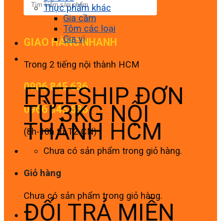
Thực phẩm khác
Gia cầm
Tôm các loại
Gia vị
GIAO HÀNG NHANH
Trong 2 tiếng nội thành HCM
0906 845 636
FREESHIP ĐƠN
TỪ 3KG NỘI
0966 845 636
THÀNH HCM
(8h-18h từ T2-CN)
Chưa có sản phẩm trong giỏ hàng.
Giỏ hàng
Chưa có sản phẩm trong giỏ hàng.
ĐỔI TRẢ MIỄN