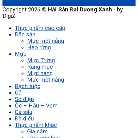
Copyright 2026 ©
Hải Sản Đại Dương Xanh
- by
DigiZ
Thực phẩm cao cấp
Đặc sản
Mực một nắng
Heo rừng
Mực
Mực Trứng
Răng mực
Mực nang
Mực một nắng
Bạch tuộc
Cá
Sò điệp
Ốc – Hàu – Vẹm
Cá sấu
Đà điểu
Thực phẩm khác
Gia cầm
Tôm các loại