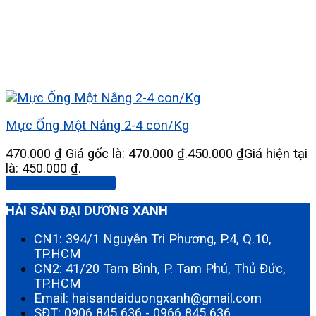
Mực Ống Một Nắng 2-4 con/Kg
470.000
₫
Giá gốc là: 470.000 ₫.
450.000
₫
Giá hiện tại
là: 450.000 ₫.
Thêm vào giỏ hàng
HẢI SẢN ĐẠI DƯƠNG XANH
CN1: 394/1 Nguyễn Tri Phương, P.4, Q.10,
TP.HCM
CN2: 41/20 Tam Bình, P. Tam Phú, Thủ Đức,
TP.HCM
Email: haisandaiduongxanh@gmail.com
SĐT:
0906 845 636
-
0966 845 636