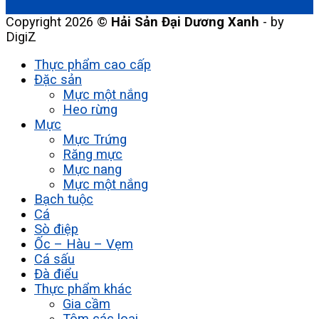
Copyright 2026 ©
Hải Sản Đại Dương Xanh
- by
DigiZ
Thực phẩm cao cấp
Đặc sản
Mực một nắng
Heo rừng
Mực
Mực Trứng
Răng mực
Mực nang
Mực một nắng
Bạch tuộc
Cá
Sò điệp
Ốc – Hàu – Vẹm
Cá sấu
Đà điểu
Thực phẩm khác
Gia cầm
Tôm các loại