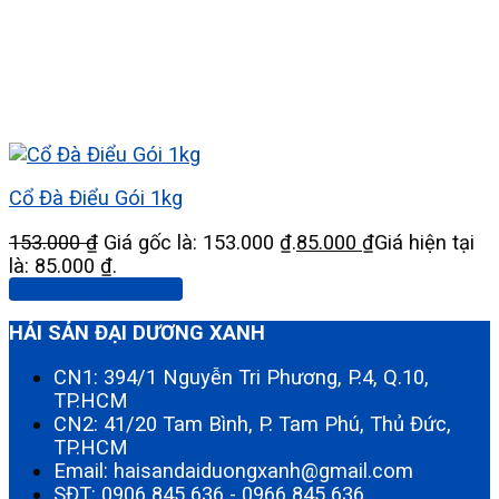
Cổ Đà Điểu Gói 1kg
153.000
₫
Giá gốc là: 153.000 ₫.
85.000
₫
Giá hiện tại
là: 85.000 ₫.
Thêm vào giỏ hàng
HẢI SẢN ĐẠI DƯƠNG XANH
CN1: 394/1 Nguyễn Tri Phương, P.4, Q.10,
TP.HCM
CN2: 41/20 Tam Bình, P. Tam Phú, Thủ Đức,
TP.HCM
Email: haisandaiduongxanh@gmail.com
SĐT:
0906 845 636
-
0966 845 636