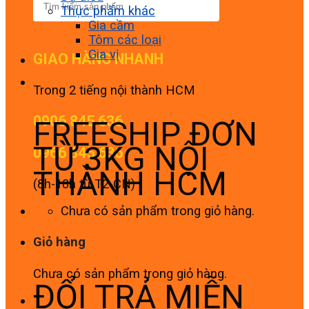
Thực phẩm khác
Gia cầm
Tôm các loại
Gia vị
GIAO HÀNG NHANH
Trong 2 tiếng nội thành HCM
0906 845 636
FREESHIP ĐƠN
TỪ 3KG NỘI
0966 845 636
THÀNH HCM
(8h-18h từ T2-CN)
Chưa có sản phẩm trong giỏ hàng.
Giỏ hàng
Chưa có sản phẩm trong giỏ hàng.
ĐỔI TRẢ MIỄN