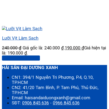
Lưỡi Vịt Làm Sạch
240.000
₫
Giá gốc là: 240.000 ₫.
190.000
₫
Giá hiện tại
là: 190.000 ₫.
Thêm vào giỏ hàng
HẢI SẢN ĐẠI DƯƠNG XANH
CN1: 394/1 Nguyễn Tri Phương, P.4, Q.10,
TP.HCM
CN2: 41/20 Tam Bình, P. Tam Phú, Thủ Đức,
TP.HCM
Email: haisandaiduongxanh@gmail.com
SĐT:
0906 845 636
-
0966 845 636