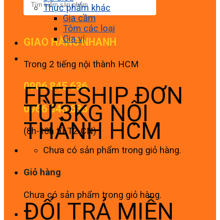
Thực phẩm khác
Gia cầm
Tôm các loại
Gia vị
GIAO HÀNG NHANH
Trong 2 tiếng nội thành HCM
0906 845 636
FREESHIP ĐƠN
TỪ 3KG NỘI
0966 845 636
THÀNH HCM
(8h-18h từ T2-CN)
Chưa có sản phẩm trong giỏ hàng.
Giỏ hàng
Chưa có sản phẩm trong giỏ hàng.
ĐỔI TRẢ MIỄN