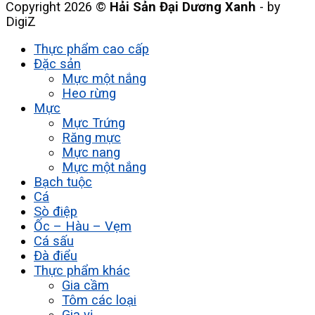
Copyright 2026 ©
Hải Sản Đại Dương Xanh
- by
DigiZ
Thực phẩm cao cấp
Đặc sản
Mực một nắng
Heo rừng
Mực
Mực Trứng
Răng mực
Mực nang
Mực một nắng
Bạch tuộc
Cá
Sò điệp
Ốc – Hàu – Vẹm
Cá sấu
Đà điểu
Thực phẩm khác
Gia cầm
Tôm các loại
Gia vị