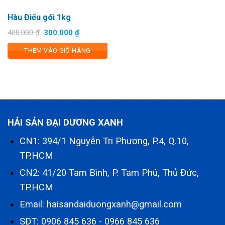
Hàu Điếu gói 1kg
Giá
Giá
400.000
₫
300.000
₫
gốc
hiện
là:
tại
THÊM VÀO GIỎ HÀNG
400.000 ₫.
là:
300.000 ₫.
HẢI SẢN ĐẠI DƯƠNG XANH
CN1: 394/1 Nguyễn Tri Phương, P.4, Q.10,
TP.HCM
CN2: 41/20 Tam Bình, P. Tam Phú, Thủ Đức,
TP.HCM
Email: haisandaiduongxanh@gmail.com
SĐT:
0906 845 636
-
0966 845 636