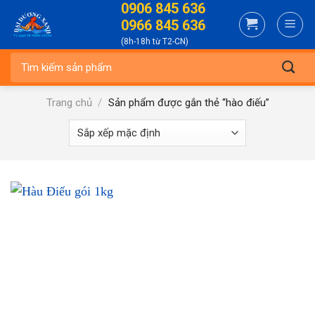
0906 845 636
Skip
0966 845 636
to
(8h-18h từ T2-CN)
content
Tìm
kiếm:
Trang chủ
/
Sản phẩm được gắn thẻ “hào điếu”
-25%