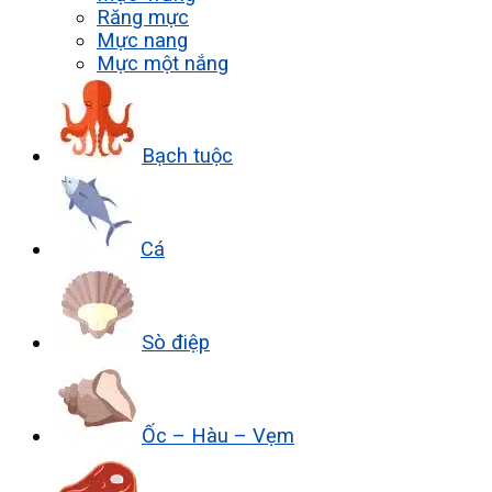
Răng mực
Mực nang
Mực một nắng
Bạch tuộc
Cá
Sò điệp
Ốc – Hàu – Vẹm