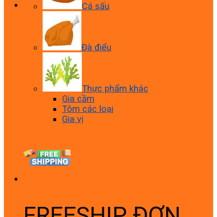
Cá sấu
Đà điểu
Thực phẩm khác
Gia cầm
Tôm các loại
Gia vị
FREESHIP ĐƠN