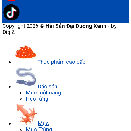
Copyright 2026 ©
Hải Sản Đại Dương Xanh
- by
DigiZ
Thực phẩm cao cấp
Đặc sản
Mực một nắng
Heo rừng
Mực
Mực Trứng