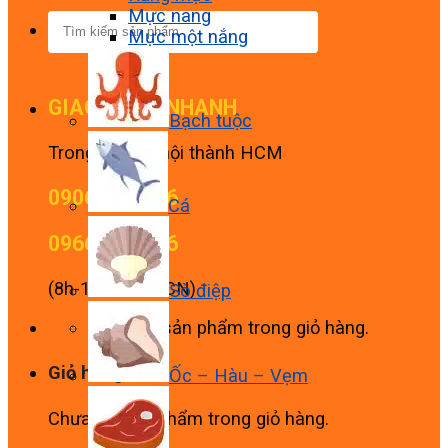
Mực nang
Tìm
Mực một nắng
kiếm:
GIAO HÀNG NHANH
Bạch tuộc
Trong 2 tiếng nội thành HCM
0906 845 636
Cá
0966 845 636
(8h-18h từ T2-CN)
Sò điệp
Chưa có sản phẩm trong giỏ hàng.
Giỏ hàng
Ốc – Hàu – Vẹm
Chưa có sản phẩm trong giỏ hàng.