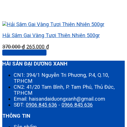
Hải Sâm Gai Vàng Tươi Thiên Nhiên 500gr
Giá
Giá
370.000
₫
265.000
₫
gốc
hiện
Thêm vào giỏ hàng
là:
tại
HẢI SẢN ĐẠI DƯƠNG XANH
370.000 ₫.
là:
265.000 ₫.
CN1: 394/1 Nguyễn Tri Phương, P.4, Q.10,
TP.HCM
CN2: 41/20 Tam Bình, P. Tam Phú, Thủ Đức,
TP.HCM
Email: haisandaiduongxanh@gmail.com
SĐT:
0906 845 636
-
0966 845 636
THÔNG TIN
Sản phẩm