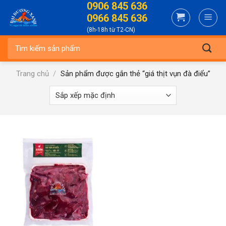
0906 845 636
Skip
0966 845 636
to
(8h-18h từ T2-CN)
content
Tìm
kiếm:
Trang chủ
/
Sản phẩm được gắn thẻ “giá thịt vụn đà điểu”
-22%