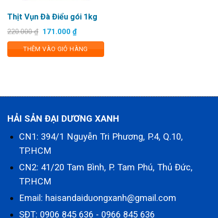
Thịt Vụn Đà Điểu gói 1kg
Giá
Giá
220.000
₫
171.000
₫
gốc
hiện
là:
tại
THÊM VÀO GIỎ HÀNG
220.000 ₫.
là:
171.000 ₫.
HẢI SẢN ĐẠI DƯƠNG XANH
CN1: 394/1 Nguyễn Tri Phương, P.4, Q.10,
TP.HCM
CN2: 41/20 Tam Bình, P. Tam Phú, Thủ Đức,
TP.HCM
Email: haisandaiduongxanh@gmail.com
SĐT:
0906 845 636
-
0966 845 636