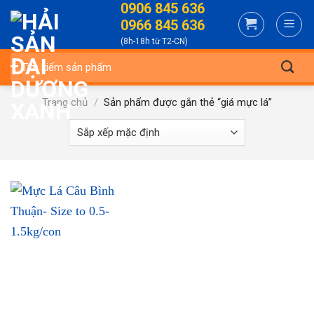
0906 845 636
Skip
0966 845 636
to
(8h-18h từ T2-CN)
content
Tìm
kiếm:
Trang chủ
/
Sản phẩm được gắn thẻ “giá mực lá”
-4%