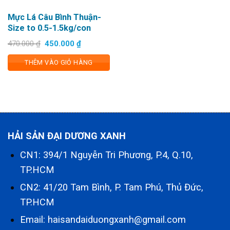
Mực Lá Câu Bình Thuận-
Size to 0.5-1.5kg/con
Giá
Giá
470.000
₫
450.000
₫
gốc
hiện
là:
tại
THÊM VÀO GIỎ HÀNG
470.000 ₫.
là:
450.000 ₫.
HẢI SẢN ĐẠI DƯƠNG XANH
CN1: 394/1 Nguyễn Tri Phương, P.4, Q.10,
TP.HCM
CN2: 41/20 Tam Bình, P. Tam Phú, Thủ Đức,
TP.HCM
Email: haisandaiduongxanh@gmail.com