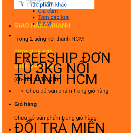
Thực phẩm khác
Gia cầm
Tôm các loại
Gia vị
GIAO HÀNG NHANH
Trong 2 tiếng nội thành HCM
0906 845 636
FREESHIP ĐƠN
TỪ 3KG NỘI
0966 845 636
THÀNH HCM
(8h-18h từ T2-CN)
Chưa có sản phẩm trong giỏ hàng.
Giỏ hàng
Chưa có sản phẩm trong giỏ hàng.
ĐỔI TRẢ MIỄN