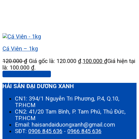
Cá Viên – 1kg
120.000
₫
Giá gốc là: 120.000 ₫.
100.000
₫
Giá hiện tại
là: 100.000 ₫.
Thêm vào giỏ hàng
HẢI SẢN ĐẠI DƯƠNG XANH
CN1: 394/1 Nguyễn Tri Phương, P.4, Q.10,
TP.HCM
CN2: 41/20 Tam Bình, P. Tam Phú, Thủ Đức,
TP.HCM
Email: haisandaiduongxanh@gmail.com
SĐT:
0906 845 636
-
0966 845 636