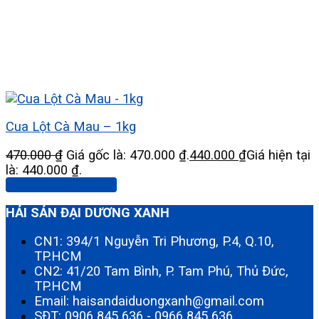
Cua Lột Cà Mau – 1kg
470.000
₫
Giá gốc là: 470.000 ₫.
440.000
₫
Giá hiện tại
là: 440.000 ₫.
Thêm vào giỏ hàng
HẢI SẢN ĐẠI DƯƠNG XANH
CN1: 394/1 Nguyễn Tri Phương, P.4, Q.10,
TP.HCM
CN2: 41/20 Tam Bình, P. Tam Phú, Thủ Đức,
TP.HCM
Email: haisandaiduongxanh@gmail.com
SĐT:
0906 845 636
-
0966 845 636