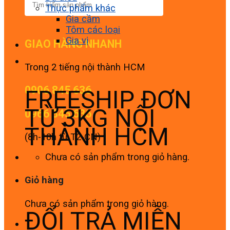
Thực phẩm khác
Gia cầm
Tôm các loại
Gia vị
GIAO HÀNG NHANH
Trong 2 tiếng nội thành HCM
0906 845 636
FREESHIP ĐƠN
TỪ 3KG NỘI
0966 845 636
THÀNH HCM
(8h-18h từ T2-CN)
Chưa có sản phẩm trong giỏ hàng.
Giỏ hàng
Chưa có sản phẩm trong giỏ hàng.
ĐỔI TRẢ MIỄN