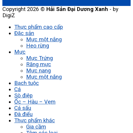
Copyright 2026 ©
Hải Sản Đại Dương Xanh
- by
DigiZ
Thực phẩm cao cấp
Đặc sản
Mực một nắng
Heo rừng
Mực
Mực Trứng
Răng mực
Mực nang
Mực một nắng
Bạch tuộc
Cá
Sò điệp
Ốc – Hàu – Vẹm
Cá sấu
Đà điểu
Thực phẩm khác
Gia cầm
Tôm các loại