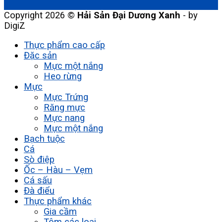
Copyright 2026 ©
Hải Sản Đại Dương Xanh
- by
DigiZ
Thực phẩm cao cấp
Đặc sản
Mực một nắng
Heo rừng
Mực
Mực Trứng
Răng mực
Mực nang
Mực một nắng
Bạch tuộc
Cá
Sò điệp
Ốc – Hàu – Vẹm
Cá sấu
Đà điểu
Thực phẩm khác
Gia cầm
Tôm các loại