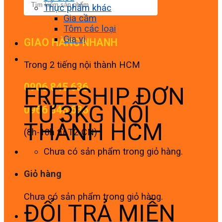
Thực phẩm khác
Gia cầm
Tôm các loại
Gia vị
GIAO HÀNG NHANH
Trong 2 tiếng nội thành HCM
0906 845 636
FREESHIP ĐƠN
TỪ 3KG NỘI
0966 845 636
THÀNH HCM
(8h-18h từ T2-CN)
Chưa có sản phẩm trong giỏ hàng.
Giỏ hàng
Chưa có sản phẩm trong giỏ hàng.
ĐỔI TRẢ MIỄN