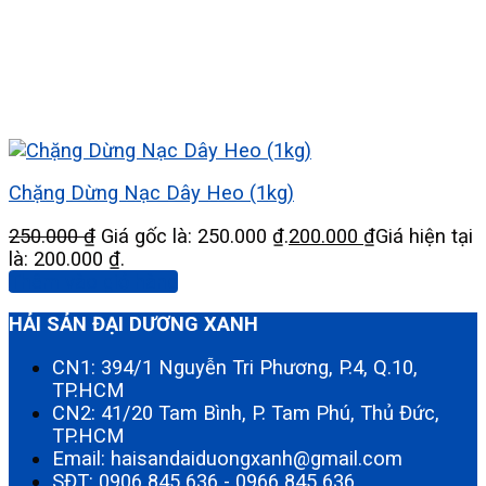
Chặng Dừng Nạc Dây Heo (1kg)
250.000
₫
Giá gốc là: 250.000 ₫.
200.000
₫
Giá hiện tại
là: 200.000 ₫.
Thêm vào giỏ hàng
HẢI SẢN ĐẠI DƯƠNG XANH
CN1: 394/1 Nguyễn Tri Phương, P.4, Q.10,
TP.HCM
CN2: 41/20 Tam Bình, P. Tam Phú, Thủ Đức,
TP.HCM
Email: haisandaiduongxanh@gmail.com
SĐT:
0906 845 636
-
0966 845 636