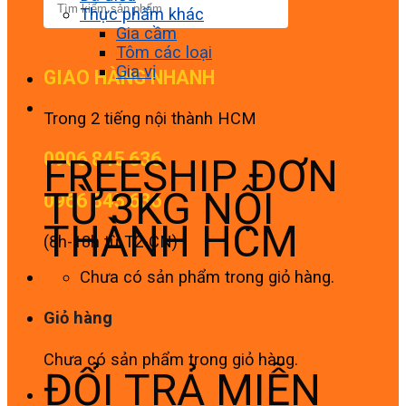
Thực phẩm khác
Gia cầm
Tôm các loại
Gia vị
GIAO HÀNG NHANH
Trong 2 tiếng nội thành HCM
0906 845 636
FREESHIP ĐƠN
TỪ 3KG NỘI
0966 845 636
THÀNH HCM
(8h-18h từ T2-CN)
Chưa có sản phẩm trong giỏ hàng.
Giỏ hàng
Chưa có sản phẩm trong giỏ hàng.
ĐỔI TRẢ MIỄN