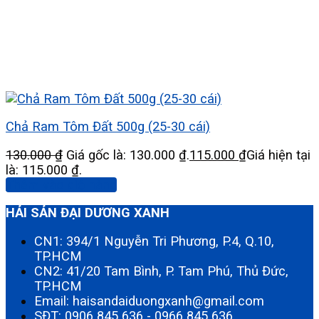
Chả Ram Tôm Đất 500g (25-30 cái)
130.000
₫
Giá gốc là: 130.000 ₫.
115.000
₫
Giá hiện tại
là: 115.000 ₫.
Thêm vào giỏ hàng
HẢI SẢN ĐẠI DƯƠNG XANH
CN1: 394/1 Nguyễn Tri Phương, P.4, Q.10,
TP.HCM
CN2: 41/20 Tam Bình, P. Tam Phú, Thủ Đức,
TP.HCM
Email: haisandaiduongxanh@gmail.com
SĐT:
0906 845 636
-
0966 845 636