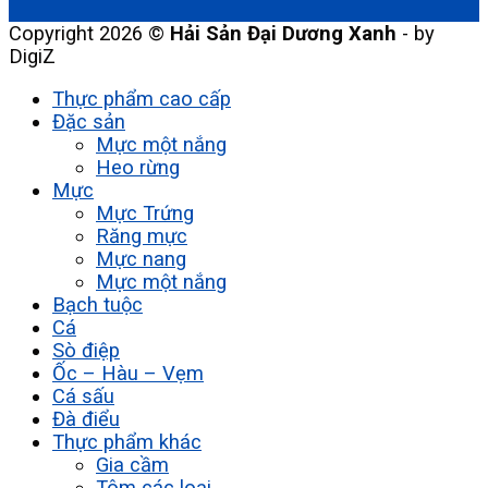
Copyright 2026 ©
Hải Sản Đại Dương Xanh
- by
DigiZ
Thực phẩm cao cấp
Đặc sản
Mực một nắng
Heo rừng
Mực
Mực Trứng
Răng mực
Mực nang
Mực một nắng
Bạch tuộc
Cá
Sò điệp
Ốc – Hàu – Vẹm
Cá sấu
Đà điểu
Thực phẩm khác
Gia cầm
Tôm các loại