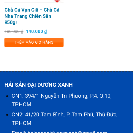
Chả Cá Vạn Giã – Chả Cá
Nha Trang Chiên Sẵn
950gr
Giá
Giá
180.000
₫
140.000
₫
gốc
hiện
là:
tại
THÊM VÀO GIỎ HÀNG
180.000 ₫.
là:
140.000 ₫.
HẢI SẢN ĐẠI DƯƠNG XANH
CN1: 394/1 Nguyễn Tri Phương, P.4, Q.10,
TP.HCM
CN2: 41/20 Tam Bình, P. Tam Phú, Thủ Đức,
TP.HCM