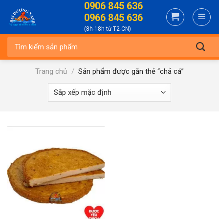
0906 845 636
Skip
0966 845 636
to
(8h-18h từ T2-CN)
content
Tìm
kiếm:
Trang chủ
/
Sản phẩm được gắn thẻ “chả cá”
-22%