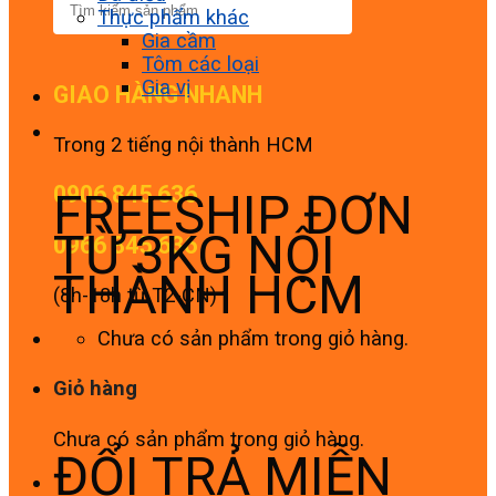
Thực phẩm khác
Gia cầm
Tôm các loại
Gia vị
GIAO HÀNG NHANH
Trong 2 tiếng nội thành HCM
0906 845 636
FREESHIP ĐƠN
TỪ 3KG NỘI
0966 845 636
THÀNH HCM
(8h-18h từ T2-CN)
Chưa có sản phẩm trong giỏ hàng.
Giỏ hàng
Chưa có sản phẩm trong giỏ hàng.
ĐỔI TRẢ MIỄN