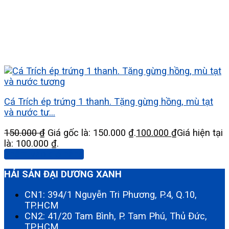
Cá Trích ép trứng 1 thanh. Tặng gừng hồng, mù tạt
và nước tư...
150.000
₫
Giá gốc là: 150.000 ₫.
100.000
₫
Giá hiện tại
là: 100.000 ₫.
Thêm vào giỏ hàng
HẢI SẢN ĐẠI DƯƠNG XANH
CN1: 394/1 Nguyễn Tri Phương, P.4, Q.10,
TP.HCM
CN2: 41/20 Tam Bình, P. Tam Phú, Thủ Đức,
TP.HCM