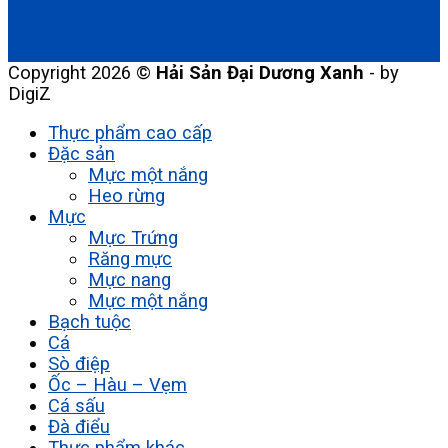
Copyright 2026 ©
Hải Sản Đại Dương Xanh
- by
DigiZ
Thực phẩm cao cấp
Đặc sản
Mực một nắng
Heo rừng
Mực
Mực Trứng
Răng mực
Mực nang
Mực một nắng
Bạch tuộc
Cá
Sò điệp
Ốc – Hàu – Vẹm
Cá sấu
Đà điểu
Thực phẩm khác