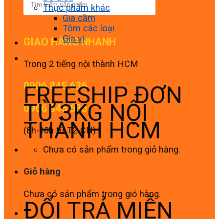
Thực phẩm khác
Gia cầm
Tôm các loại
Gia vị
GIAO HÀNG NHANH
Trong 2 tiếng nội thành HCM
0906 845 636
FREESHIP ĐƠN
TỪ 3KG NỘI
0966 845 636
THÀNH HCM
(8h-18h từ T2-CN)
Chưa có sản phẩm trong giỏ hàng.
Giỏ hàng
Chưa có sản phẩm trong giỏ hàng.
ĐỔI TRẢ MIỄN