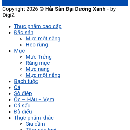
Copyright 2026 ©
Hải Sản Đại Dương Xanh
- by
DigiZ
Thực phẩm cao cấp
Đặc sản
Mực một nắng
Heo rừng
Mực
Mực Trứng
Răng mực
Mực nang
Mực một nắng
Bạch tuộc
Cá
Sò điệp
Ốc – Hàu – Vẹm
Cá sấu
Đà điểu
Thực phẩm khác
Gia cầm
Tôm các loại