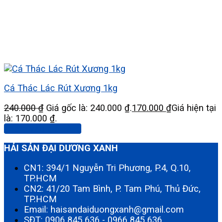
Cá Thác Lác Rút Xương 1kg
240.000
₫
Giá gốc là: 240.000 ₫.
170.000
₫
Giá hiện tại
là: 170.000 ₫.
Thêm vào giỏ hàng
HẢI SẢN ĐẠI DƯƠNG XANH
CN1: 394/1 Nguyễn Tri Phương, P.4, Q.10,
TP.HCM
CN2: 41/20 Tam Bình, P. Tam Phú, Thủ Đức,
TP.HCM
Email: haisandaiduongxanh@gmail.com
SĐT:
0906 845 636
-
0966 845 636