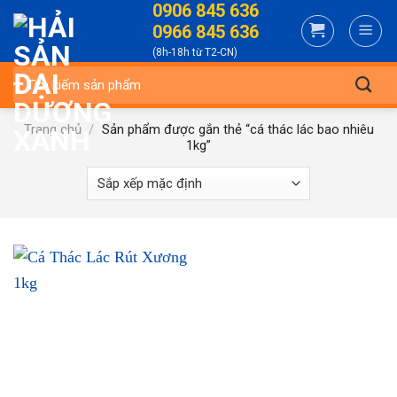
0906 845 636
Skip
0966 845 636
to
(8h-18h từ T2-CN)
content
Tìm
kiếm:
Trang chủ
/
Sản phẩm được gắn thẻ “cá thác lác bao nhiêu
1kg”
-29%