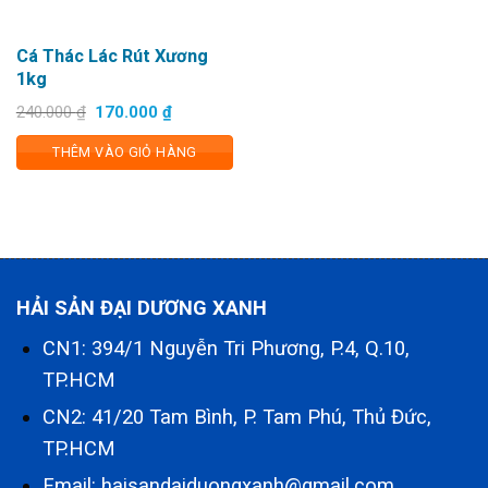
Cá Thác Lác Rút Xương
1kg
Giá
Giá
240.000
₫
170.000
₫
gốc
hiện
là:
tại
THÊM VÀO GIỎ HÀNG
240.000 ₫.
là:
170.000 ₫.
HẢI SẢN ĐẠI DƯƠNG XANH
CN1: 394/1 Nguyễn Tri Phương, P.4, Q.10,
TP.HCM
CN2: 41/20 Tam Bình, P. Tam Phú, Thủ Đức,
TP.HCM
Email: haisandaiduongxanh@gmail.com