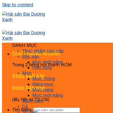
Skip to content
DANH MỤC
Thực phẩm cao cấp
GIAO HÀNG NHANH
Đặc sản
Mực một nắng
Trong 2 tiếng nội thành HCM
Heo rừng
Mực
0906 845 636
Mực Trứng
Răng mực
0966 845 636
Mực nang
Mực một nắng
(8h-18h từ T2-CN)
Bạch tuộc
Cá
Tìm kiếm:
Sò điệp