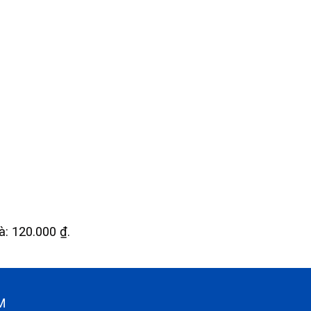
là: 120.000 ₫.
CM