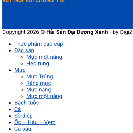
KẾT NỐI VỚI CHÚNG TÔI
Copyright 2026 ©
Hải Sản Đại Dương Xanh
- by DigiZ
Thực phẩm cao cấp
Đặc sản
Mực một nắng
Heo rừng
Mực
Mực Trứng
Răng mực
Mực nang
Mực một nắng
Bạch tuộc
Cá
Sò điệp
Ốc – Hàu – Vẹm
Cá sấu