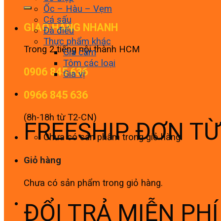
Ốc – Hàu – Vẹm
Cá sấu
GIAO HÀNG NHANH
Đà điểu
Thực phẩm khác
Trong 2 tiếng nội thành HCM
Gia cầm
Tôm các loại
0906 845 636
Gia vị
0966 845 636
(8h-18h từ T2-CN)
FREESHIP ĐƠN T
Chưa có sản phẩm trong giỏ hàng.
Giỏ hàng
Chưa có sản phẩm trong giỏ hàng.
ĐỔI TRẢ MIỄN PH