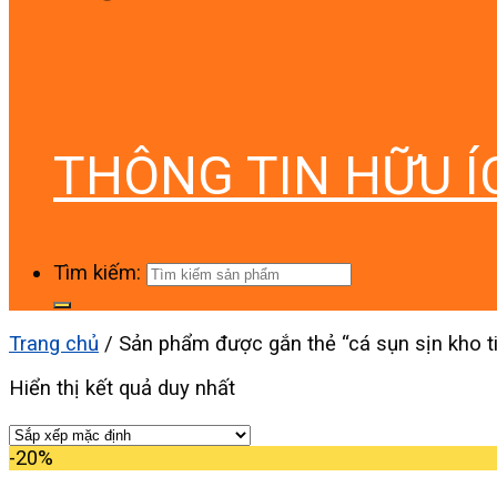
THÔNG TIN HỮU Í
Tìm kiếm:
Trang chủ
/
Sản phẩm được gắn thẻ “cá sụn sịn kho t
Hiển thị kết quả duy nhất
-20%