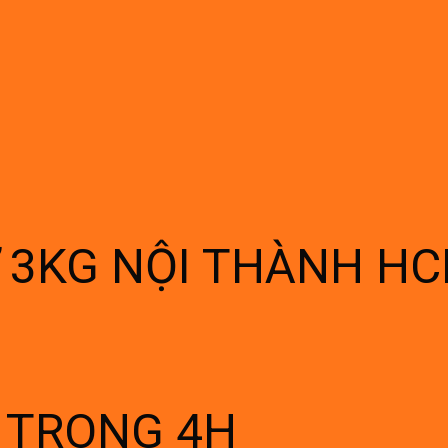
Ừ 3KG NỘI THÀNH H
Í TRONG 4H