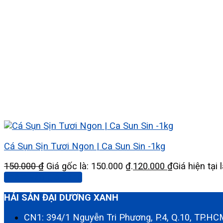
Cá Sụn Sịn Tươi Ngon | Ca Sun Sin -1kg
150.000
₫
Giá gốc là: 150.000 ₫.
120.000
₫
Giá hiện tại 
Thêm vào giỏ hàng
HẢI SẢN ĐẠI DƯƠNG XANH
CN1: 394/1 Nguyễn Tri Phương, P.4, Q.10, TP.H