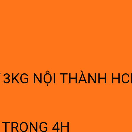
Ừ 3KG NỘI THÀNH H
Í TRONG 4H