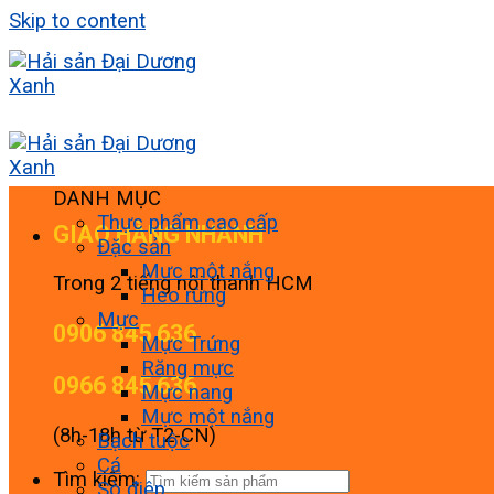
Skip to content
DANH MỤC
Thực phẩm cao cấp
GIAO HÀNG NHANH
Đặc sản
Mực một nắng
Trong 2 tiếng nội thành HCM
Heo rừng
Mực
0906 845 636
Mực Trứng
Răng mực
0966 845 636
Mực nang
Mực một nắng
(8h-18h từ T2-CN)
Bạch tuộc
Cá
Tìm kiếm:
Sò điệp