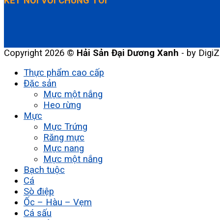
KẾT NỐI VỚI CHÚNG TÔI
Copyright 2026 ©
Hải Sản Đại Dương Xanh
- by DigiZ
Thực phẩm cao cấp
Đặc sản
Mực một nắng
Heo rừng
Mực
Mực Trứng
Răng mực
Mực nang
Mực một nắng
Bạch tuộc
Cá
Sò điệp
Ốc – Hàu – Vẹm
Cá sấu