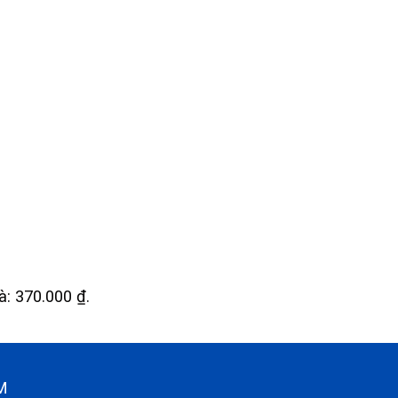
là: 370.000 ₫.
CM