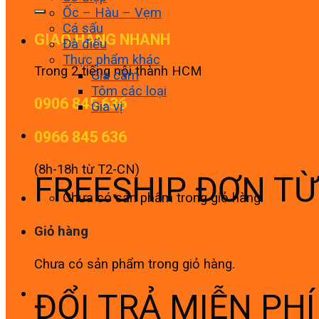
Ốc – Hàu – Vẹm
Cá sấu
GIAO HÀNG NHANH
Đà điểu
Thực phẩm khác
Trong 2 tiếng nội thành HCM
Gia cầm
Tôm các loại
0906 845 636
Gia vị
0966 845 636
(8h-18h từ T2-CN)
FREESHIP ĐƠN T
Chưa có sản phẩm trong giỏ hàng.
Giỏ hàng
Chưa có sản phẩm trong giỏ hàng.
ĐỔI TRẢ MIỄN PH