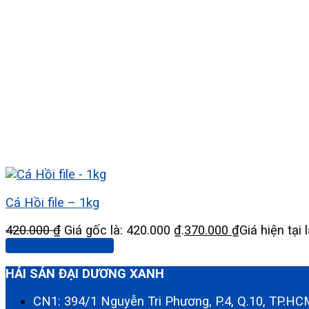
Cá Hồi file – 1kg
420.000
₫
Giá gốc là: 420.000 ₫.
370.000
₫
Giá hiện tại 
Thêm vào giỏ hàng
HẢI SẢN ĐẠI DƯƠNG XANH
CN1: 394/1 Nguyễn Tri Phương, P.4, Q.10, TP.H