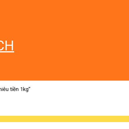
CH
iêu tiền 1kg”