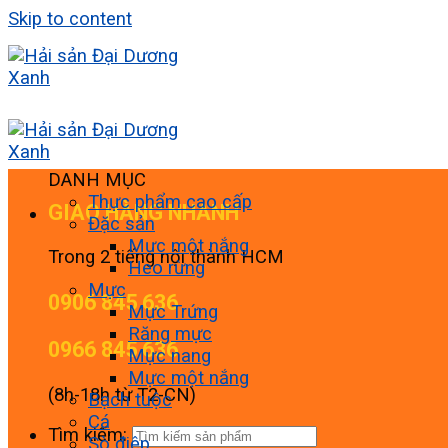
Skip to content
DANH MỤC
Thực phẩm cao cấp
GIAO HÀNG NHANH
Đặc sản
Mực một nắng
Trong 2 tiếng nội thành HCM
Heo rừng
Mực
0906 845 636
Mực Trứng
Răng mực
0966 845 636
Mực nang
Mực một nắng
(8h-18h từ T2-CN)
Bạch tuộc
Cá
Tìm kiếm:
Sò điệp