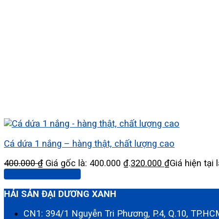
Cá dứa 1 nắng – hàng thật, chất lượng cao
400.000
₫
Giá gốc là: 400.000 ₫.
320.000
₫
Giá hiện tại 
Thêm vào giỏ hàng
HẢI SẢN ĐẠI DƯƠNG XANH
CN1: 394/1 Nguyễn Tri Phương, P.4, Q.10, TP.H