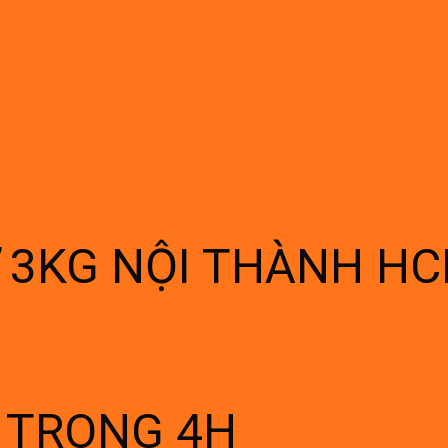
Ừ 3KG NỘI THÀNH H
Í TRONG 4H