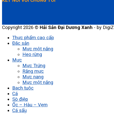
KẾT NỐI VỚI CHÚNG TÔI
Copyright 2026 ©
Hải Sản Đại Dương Xanh
- by DigiZ
Thực phẩm cao cấp
Đặc sản
Mực một nắng
Heo rừng
Mực
Mực Trứng
Răng mực
Mực nang
Mực một nắng
Bạch tuộc
Cá
Sò điệp
Ốc – Hàu – Vẹm
Cá sấu