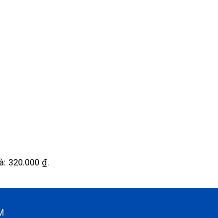
là: 320.000 ₫.
CM