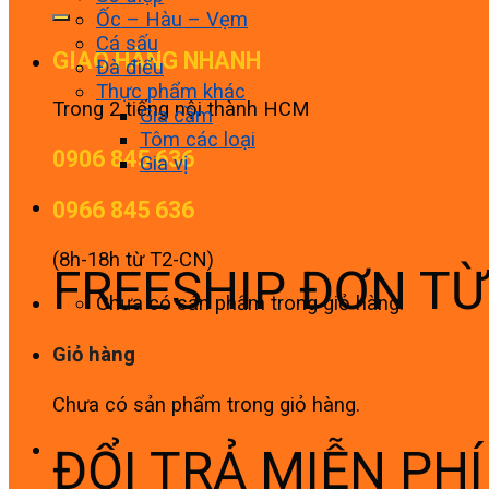
Ốc – Hàu – Vẹm
Cá sấu
GIAO HÀNG NHANH
Đà điểu
Thực phẩm khác
Trong 2 tiếng nội thành HCM
Gia cầm
Tôm các loại
0906 845 636
Gia vị
0966 845 636
(8h-18h từ T2-CN)
FREESHIP ĐƠN T
Chưa có sản phẩm trong giỏ hàng.
Giỏ hàng
Chưa có sản phẩm trong giỏ hàng.
ĐỔI TRẢ MIỄN PH