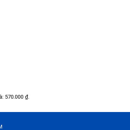
là: 570.000 ₫.
CM