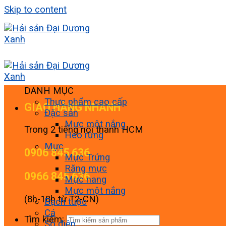
Skip to content
DANH MỤC
Thực phẩm cao cấp
GIAO HÀNG NHANH
Đặc sản
Mực một nắng
Trong 2 tiếng nội thành HCM
Heo rừng
Mực
0906 845 636
Mực Trứng
Răng mực
0966 845 636
Mực nang
Mực một nắng
(8h-18h từ T2-CN)
Bạch tuộc
Cá
Tìm kiếm:
Sò điệp