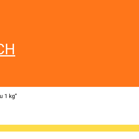
CH
u 1 kg”