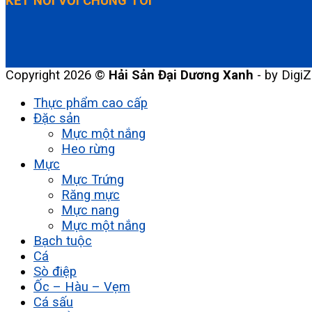
KẾT NỐI VỚI CHÚNG TÔI
Copyright 2026 ©
Hải Sản Đại Dương Xanh
- by DigiZ
Thực phẩm cao cấp
Đặc sản
Mực một nắng
Heo rừng
Mực
Mực Trứng
Răng mực
Mực nang
Mực một nắng
Bạch tuộc
Cá
Sò điệp
Ốc – Hàu – Vẹm
Cá sấu