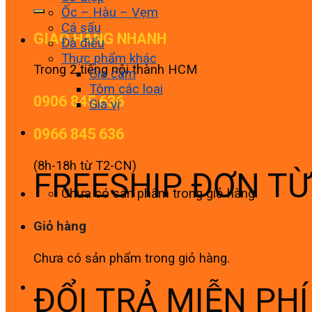
Ốc – Hàu – Vẹm
Cá sấu
GIAO HÀNG NHANH
Đà điểu
Thực phẩm khác
Trong 2 tiếng nội thành HCM
Gia cầm
Tôm các loại
0906 845 636
Gia vị
0966 845 636
(8h-18h từ T2-CN)
FREESHIP ĐƠN T
Chưa có sản phẩm trong giỏ hàng.
Giỏ hàng
Chưa có sản phẩm trong giỏ hàng.
ĐỔI TRẢ MIỄN PH