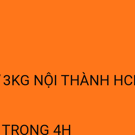
Ừ 3KG NỘI THÀNH H
Í TRONG 4H