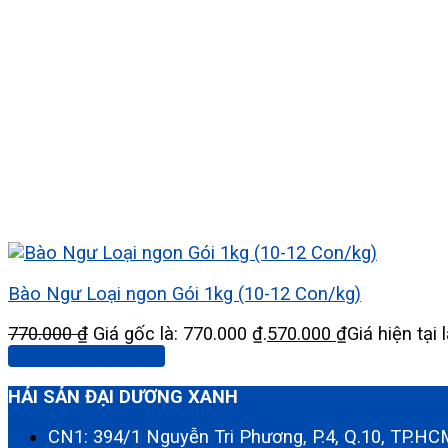
Bào Ngư Loại ngon Gói 1kg (10-12 Con/kg)
770.000
₫
Giá gốc là: 770.000 ₫.
570.000
₫
Giá hiện tại 
Thêm vào giỏ hàng
HẢI SẢN ĐẠI DƯƠNG XANH
CN1: 394/1 Nguyễn Tri Phương, P.4, Q.10, TP.H