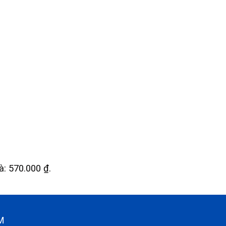
là: 570.000 ₫.
CM