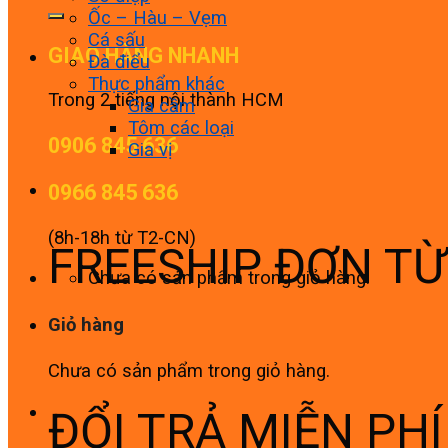
Ốc – Hàu – Vẹm
Cá sấu
GIAO HÀNG NHANH
Đà điểu
Thực phẩm khác
Trong 2 tiếng nội thành HCM
Gia cầm
Tôm các loại
0906 845 636
Gia vị
0966 845 636
(8h-18h từ T2-CN)
FREESHIP ĐƠN T
Chưa có sản phẩm trong giỏ hàng.
Giỏ hàng
Chưa có sản phẩm trong giỏ hàng.
ĐỔI TRẢ MIỄN PH