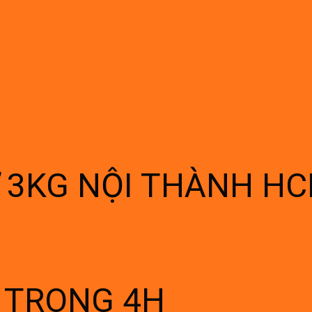
Ừ 3KG NỘI THÀNH H
Í TRONG 4H