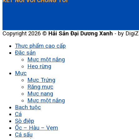
KẾT NỐI VỚI CHÚNG TÔI
Copyright 2026 ©
Hải Sản Đại Dương Xanh
- by DigiZ
Thực phẩm cao cấp
Đặc sản
Mực một nắng
Heo rừng
Mực
Mực Trứng
Răng mực
Mực nang
Mực một nắng
Bạch tuộc
Cá
Sò điệp
Ốc – Hàu – Vẹm
Cá sấu