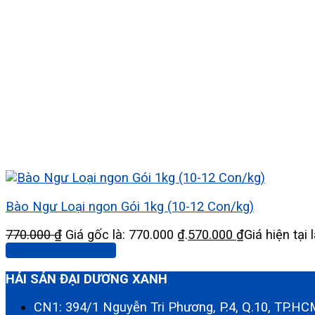
Bào Ngư Loại ngon Gói 1kg (10-12 Con/kg)
770.000
₫
Giá gốc là: 770.000 ₫.
570.000
₫
Giá hiện tại 
Thêm vào giỏ hàng
HẢI SẢN ĐẠI DƯƠNG XANH
CN1: 394/1 Nguyễn Tri Phương, P.4, Q.10, TP.H