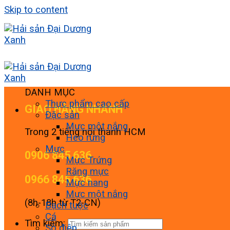
Skip to content
DANH MỤC
Thực phẩm cao cấp
GIAO HÀNG NHANH
Đặc sản
Mực một nắng
Trong 2 tiếng nội thành HCM
Heo rừng
Mực
0906 845 636
Mực Trứng
Răng mực
0966 845 636
Mực nang
Mực một nắng
(8h-18h từ T2-CN)
Bạch tuộc
Cá
Tìm kiếm:
Sò điệp