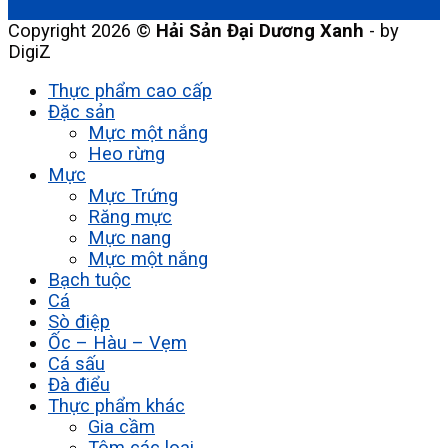
Copyright 2026 ©
Hải Sản Đại Dương Xanh
- by
DigiZ
Thực phẩm cao cấp
Đặc sản
Mực một nắng
Heo rừng
Mực
Mực Trứng
Răng mực
Mực nang
Mực một nắng
Bạch tuộc
Cá
Sò điệp
Ốc – Hàu – Vẹm
Cá sấu
Đà điểu
Thực phẩm khác
Gia cầm
Tôm các loại