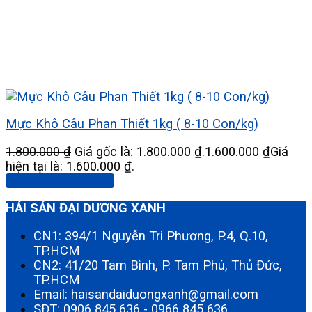
Mực Khô Câu Phan Thiết 1kg ( 8-10 Con/kg)
1.800.000
₫
Giá gốc là: 1.800.000 ₫.
1.600.000
₫
Giá
hiện tại là: 1.600.000 ₫.
Thêm vào giỏ hàng
HẢI SẢN ĐẠI DƯƠNG XANH
CN1: 394/1 Nguyễn Tri Phương, P.4, Q.10,
TP.HCM
CN2: 41/20 Tam Bình, P. Tam Phú, Thủ Đức,
TP.HCM
Email: haisandaiduongxanh@gmail.com
SĐT:
0906 845 636
-
0966 845 636