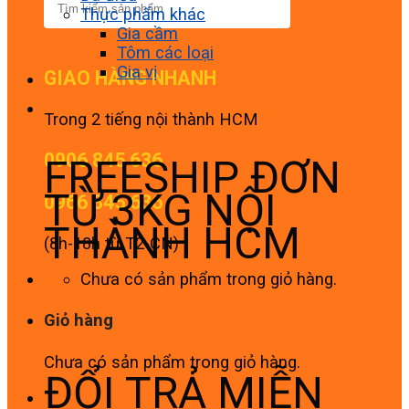
Thực phẩm khác
Gia cầm
Tôm các loại
Gia vị
GIAO HÀNG NHANH
Trong 2 tiếng nội thành HCM
0906 845 636
FREESHIP ĐƠN
TỪ 3KG NỘI
0966 845 636
THÀNH HCM
(8h-18h từ T2-CN)
Chưa có sản phẩm trong giỏ hàng.
Giỏ hàng
Chưa có sản phẩm trong giỏ hàng.
ĐỔI TRẢ MIỄN