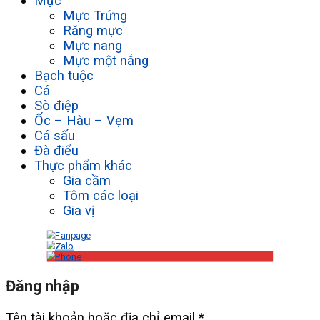
Mực
Mực Trứng
Răng mực
Mực nang
Mực một nắng
Bạch tuộc
Cá
Sò điệp
Ốc – Hàu – Vẹm
Cá sấu
Đà điểu
Thực phẩm khác
Gia cầm
Tôm các loại
Gia vị
Đăng nhập
Tên tài khoản hoặc địa chỉ email
*