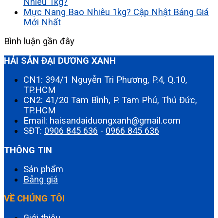
Nhiêu 1kg?
Mực Nang Bao Nhiêu 1kg? Cập Nhật Bảng Giá
Mới Nhất
Bình luận gần đây
HẢI SẢN ĐẠI DƯƠNG XANH
CN1: 394/1 Nguyễn Tri Phương, P.4, Q.10,
TP.HCM
CN2: 41/20 Tam Bình, P. Tam Phú, Thủ Đức,
TP.HCM
Email: haisandaiduongxanh@gmail.com
SĐT:
0906 845 636
-
0966 845 636
THÔNG TIN
Sản phẩm
Bảng giá
VỀ CHÚNG TÔI
Giới thiệu