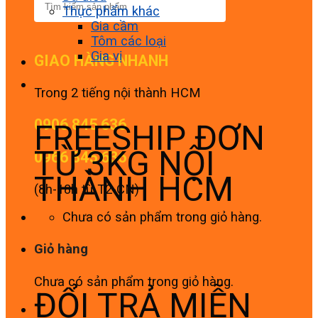
Thực phẩm khác
Gia cầm
Tôm các loại
Gia vị
GIAO HÀNG NHANH
Trong 2 tiếng nội thành HCM
0906 845 636
FREESHIP ĐƠN
TỪ 3KG NỘI
0966 845 636
THÀNH HCM
(8h-18h từ T2-CN)
Chưa có sản phẩm trong giỏ hàng.
Giỏ hàng
Chưa có sản phẩm trong giỏ hàng.
ĐỔI TRẢ MIỄN