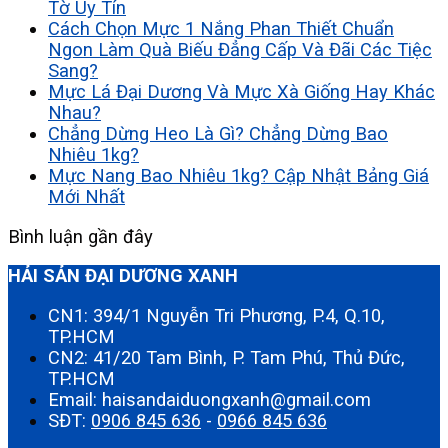
Tờ Uy Tín
Cách Chọn Mực 1 Nắng Phan Thiết Chuẩn
Ngon Làm Quà Biếu Đẳng Cấp Và Đãi Các Tiệc
Sang?
Mực Lá Đại Dương Và Mực Xà Giống Hay Khác
Nhau?
Chẳng Dừng Heo Là Gì? Chẳng Dừng Bao
Nhiêu 1kg?
Mực Nang Bao Nhiêu 1kg? Cập Nhật Bảng Giá
Mới Nhất
Bình luận gần đây
HẢI SẢN ĐẠI DƯƠNG XANH
CN1: 394/1 Nguyễn Tri Phương, P.4, Q.10,
TP.HCM
CN2: 41/20 Tam Bình, P. Tam Phú, Thủ Đức,
TP.HCM
Email: haisandaiduongxanh@gmail.com
SĐT:
0906 845 636
-
0966 845 636