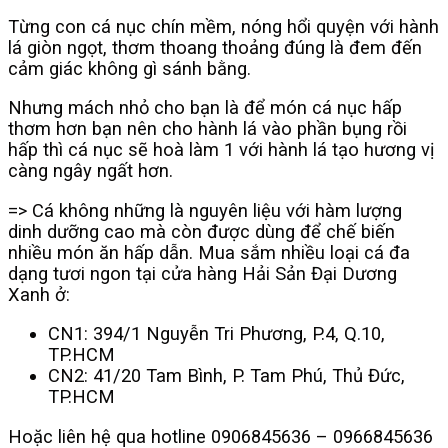
Từng con cá nục chín mềm, nóng hổi quyện với hành
lá giòn ngọt, thơm thoang thoảng đúng là đem đến
cảm giác không gì sánh bằng.
Nhưng mách nhỏ cho bạn là để món cá nục hấp
thơm hơn bạn nên cho hành lá vào phần bụng rồi
hấp thì cá nục sẽ hoà làm 1 với hành lá tạo hương vị
càng ngây ngất hơn.
=> Cá không những là nguyên liệu với hàm lượng
dinh dưỡng cao mà còn được dùng để chế biến
nhiều món ăn hấp dẫn. Mua sắm nhiều loại cá đa
dạng tươi ngon tại cửa hàng Hải Sản Đại Dương
Xanh ở:
CN1: 394/1 Nguyễn Tri Phương, P.4, Q.10,
TP.HCM
CN2: 41/20 Tam Bình, P. Tam Phú, Thủ Đức,
TP.HCM
Hoặc liên hệ qua hotline 0906845636 – 0966845636