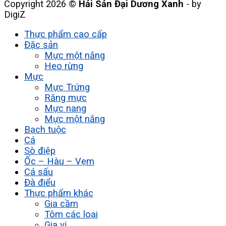
Copyright 2026 ©
Hải Sản Đại Dương Xanh
- by
DigiZ
Thực phẩm cao cấp
Đặc sản
Mực một nắng
Heo rừng
Mực
Mực Trứng
Răng mực
Mực nang
Mực một nắng
Bạch tuộc
Cá
Sò điệp
Ốc – Hàu – Vẹm
Cá sấu
Đà điểu
Thực phẩm khác
Gia cầm
Tôm các loại
Gia vị