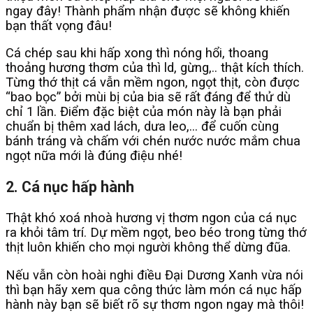
ngay đây! Thành phẩm nhận được sẽ không khiến
bạn thất vọng đâu!
Cá chép sau khi hấp xong thì nóng hổi, thoang
thoảng hương thơm của thì ld, gừng,.. thật kích thích.
Từng thớ thịt cá vẫn mềm ngon, ngọt thịt, còn được
“bao bọc” bởi mùi bị của bia sẽ rất đáng để thử dù
chỉ 1 lần. Điểm đặc biệt của món này là bạn phải
chuẩn bị thêm xad lách, dưa leo,… để cuốn cùng
bánh tráng và chấm với chén nước nước mắm chua
ngọt nữa mới là đúng điệu nhé!
2. Cá nục hấp hành
Thật khó xoá nhoà hương vị thơm ngon của cá nục
ra khỏi tâm trí. Dự mềm ngọt, beo béo trong từng thớ
thịt luôn khiến cho mọi người không thể dừng đũa.
Nếu vẫn còn hoài nghi điều Đại Dương Xanh vừa nói
thì bạn hãy xem qua công thức làm món cá nục hấp
hành này bạn sẽ biết rõ sự thơm ngon ngay mà thôi!