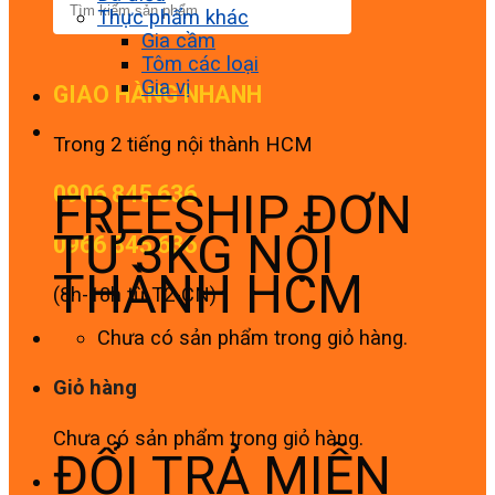
Thực phẩm khác
Gia cầm
Tôm các loại
Gia vị
GIAO HÀNG NHANH
Trong 2 tiếng nội thành HCM
0906 845 636
FREESHIP ĐƠN
TỪ 3KG NỘI
0966 845 636
THÀNH HCM
(8h-18h từ T2-CN)
Chưa có sản phẩm trong giỏ hàng.
Giỏ hàng
Chưa có sản phẩm trong giỏ hàng.
ĐỔI TRẢ MIỄN