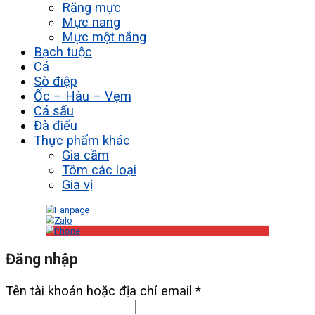
Răng mực
Mực nang
Mực một nắng
Bạch tuộc
Cá
Sò điệp
Ốc – Hàu – Vẹm
Cá sấu
Đà điểu
Thực phẩm khác
Gia cầm
Tôm các loại
Gia vị
Đăng nhập
Tên tài khoản hoặc địa chỉ email
*