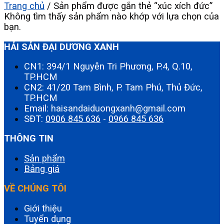
Trang chủ
/
Sản phẩm được gắn thẻ “xúc xích đức”
Không tìm thấy sản phẩm nào khớp với lựa chọn của
bạn.
HẢI SẢN ĐẠI DƯƠNG XANH
CN1: 394/1 Nguyễn Tri Phương, P.4, Q.10,
TP.HCM
CN2: 41/20 Tam Bình, P. Tam Phú, Thủ Đức,
TP.HCM
Email: haisandaiduongxanh@gmail.com
SĐT:
0906 845 636
-
0966 845 636
THÔNG TIN
Sản phẩm
Bảng giá
VỀ CHÚNG TÔI
Giới thiệu
Tuyển dụng