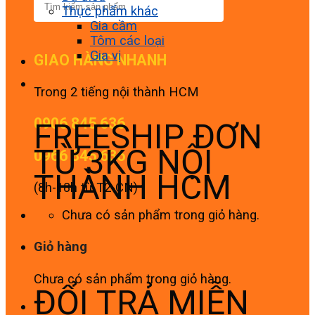
Thực phẩm khác
Gia cầm
Tôm các loại
Gia vị
GIAO HÀNG NHANH
Trong 2 tiếng nội thành HCM
0906 845 636
FREESHIP ĐƠN
TỪ 3KG NỘI
0966 845 636
THÀNH HCM
(8h-18h từ T2-CN)
Chưa có sản phẩm trong giỏ hàng.
Giỏ hàng
Chưa có sản phẩm trong giỏ hàng.
ĐỔI TRẢ MIỄN