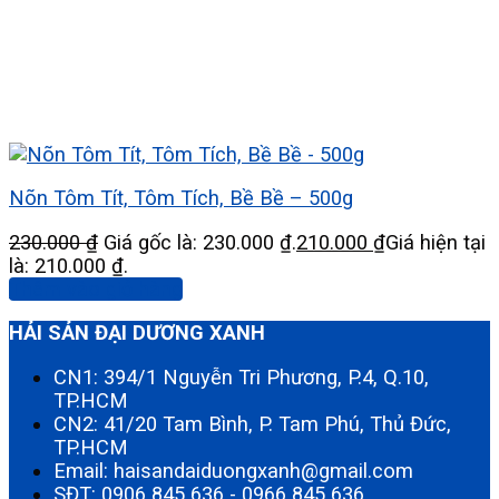
Nõn Tôm Tít, Tôm Tích, Bề Bề – 500g
230.000
₫
Giá gốc là: 230.000 ₫.
210.000
₫
Giá hiện tại
là: 210.000 ₫.
Thêm vào giỏ hàng
HẢI SẢN ĐẠI DƯƠNG XANH
CN1: 394/1 Nguyễn Tri Phương, P.4, Q.10,
TP.HCM
CN2: 41/20 Tam Bình, P. Tam Phú, Thủ Đức,
TP.HCM
Email: haisandaiduongxanh@gmail.com
SĐT:
0906 845 636
-
0966 845 636