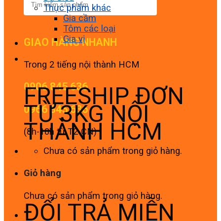
Thực phẩm khác
Gia cầm
Tôm các loại
Gia vị
GIAO HÀNG NHANH
Trong 2 tiếng nội thành HCM
0906 845 636
FREESHIP ĐƠN
TỪ 3KG NỘI
0966 845 636
THÀNH HCM
(8h-18h từ T2-CN)
Chưa có sản phẩm trong giỏ hàng.
Giỏ hàng
Chưa có sản phẩm trong giỏ hàng.
ĐỔI TRẢ MIỄN