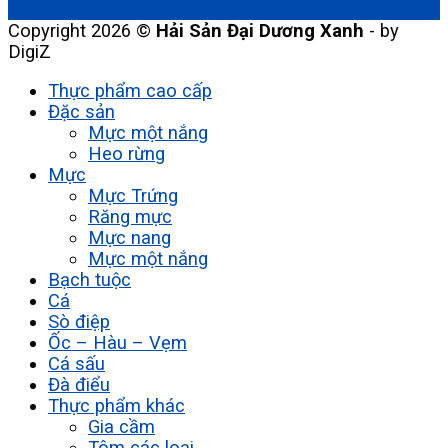
Copyright 2026 ©
Hải Sản Đại Dương Xanh
- by
DigiZ
Thực phẩm cao cấp
Đặc sản
Mực một nắng
Heo rừng
Mực
Mực Trứng
Răng mực
Mực nang
Mực một nắng
Bạch tuộc
Cá
Sò điệp
Ốc – Hàu – Vẹm
Cá sấu
Đà điểu
Thực phẩm khác
Gia cầm
Tôm các loại