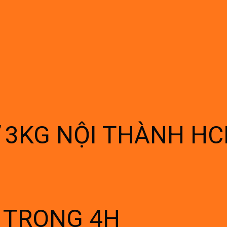
Ừ 3KG NỘI THÀNH H
Í TRONG 4H