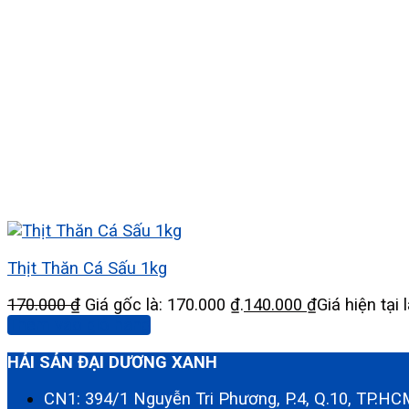
Thịt Thăn Cá Sấu 1kg
170.000
₫
Giá gốc là: 170.000 ₫.
140.000
₫
Giá hiện tại 
Thêm vào giỏ hàng
HẢI SẢN ĐẠI DƯƠNG XANH
CN1: 394/1 Nguyễn Tri Phương, P.4, Q.10, TP.H