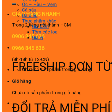
Ốc – Hàu – Vẹm
Cá sấu
GIAO HÀNG NHANH
Đà điểu
Thực phẩm khác
Trong 2 tiếng nội thành HCM
Gia cầm
Tôm các loại
0906 845 636
Gia vị
0966 845 636
(8h-18h từ T2-CN)
FREESHIP ĐƠN T
Chưa có sản phẩm trong giỏ hàng.
Giỏ hàng
Chưa có sản phẩm trong giỏ hàng.
ĐỔI TRẢ MIỄN PH