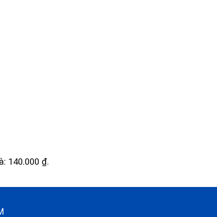
là: 140.000 ₫.
CM