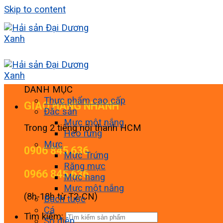
Skip to content
DANH MỤC
Thực phẩm cao cấp
GIAO HÀNG NHANH
Đặc sản
Mực một nắng
Trong 2 tiếng nội thành HCM
Heo rừng
Mực
0906 845 636
Mực Trứng
Răng mực
0966 845 636
Mực nang
Mực một nắng
(8h-18h từ T2-CN)
Bạch tuộc
Cá
Tìm kiếm:
Sò điệp