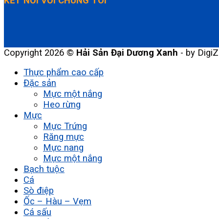
KẾT NỐI VỚI CHÚNG TÔI
Copyright 2026 ©
Hải Sản Đại Dương Xanh
- by DigiZ
Thực phẩm cao cấp
Đặc sản
Mực một nắng
Heo rừng
Mực
Mực Trứng
Răng mực
Mực nang
Mực một nắng
Bạch tuộc
Cá
Sò điệp
Ốc – Hàu – Vẹm
Cá sấu