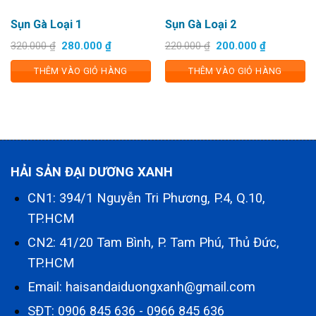
Sụn Gà Loại 1
Sụn Gà Loại 2
Giá
Giá
Giá
Giá
320.000
₫
280.000
₫
220.000
₫
200.000
₫
gốc
hiện
gốc
hiện
là:
tại
là:
tại
THÊM VÀO GIỎ HÀNG
THÊM VÀO GIỎ HÀNG
320.000 ₫.
là:
220.000 ₫.
là:
280.000 ₫.
200.000 ₫
HẢI SẢN ĐẠI DƯƠNG XANH
CN1: 394/1 Nguyễn Tri Phương, P.4, Q.10,
TP.HCM
CN2: 41/20 Tam Bình, P. Tam Phú, Thủ Đức,
TP.HCM
Email: haisandaiduongxanh@gmail.com
SĐT:
0906 845 636
-
0966 845 636