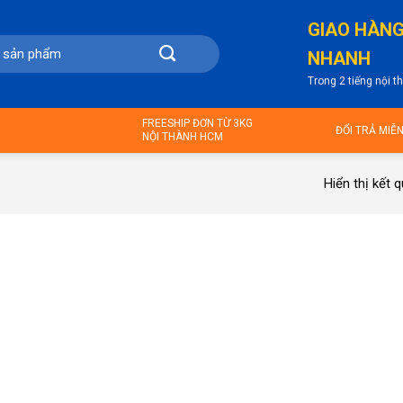
GIAO HÀN
NHANH
Trong 2 tiếng nội 
FREESHIP ĐƠN TỪ 3KG
ĐỔI TRẢ MIỄ
NỘI THÀNH HCM
Hiển thị kết 