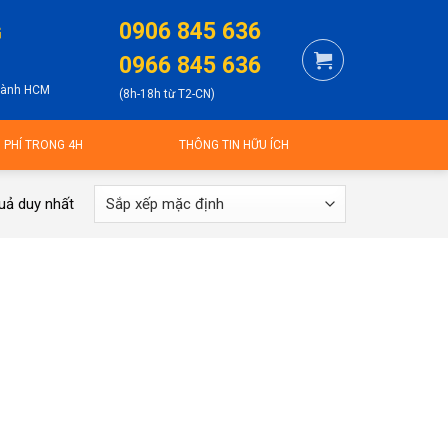
0906 845 636
G
0966 845 636
thành HCM
(8h-18h từ T2-CN)
N PHÍ TRONG 4H
THÔNG TIN HỮU ÍCH
quả duy nhất