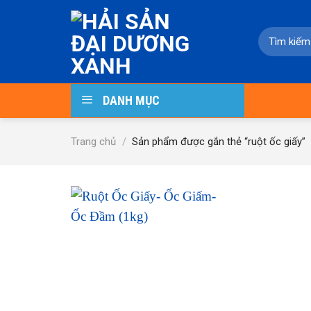
Skip
to
Tìm
content
kiếm:
DANH MỤC
Trang chủ
/
Sản phẩm được gắn thẻ “ruột ốc giấy”
-25%