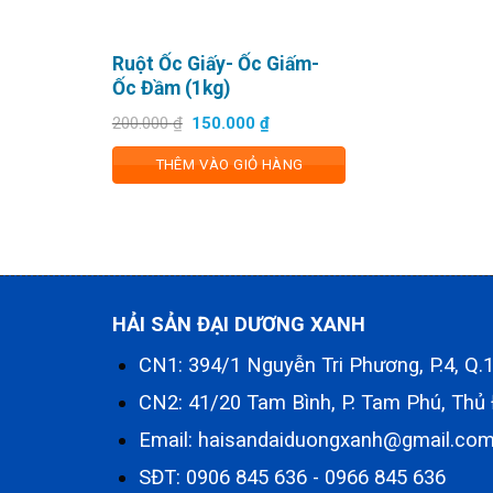
Ruột Ốc Giấy- Ốc Giấm-
Ốc Đầm (1kg)
Giá
Giá
200.000
₫
150.000
₫
gốc
hiện
là:
tại
THÊM VÀO GIỎ HÀNG
200.000 ₫.
là:
150.000 ₫.
HẢI SẢN ĐẠI DƯƠNG XANH
CN1: 394/1 Nguyễn Tri Phương, P.4, Q
CN2: 41/20 Tam Bình, P. Tam Phú, Thủ
Email: haisandaiduongxanh@gmail.co
SĐT:
0906 845 636
-
0966 845 636