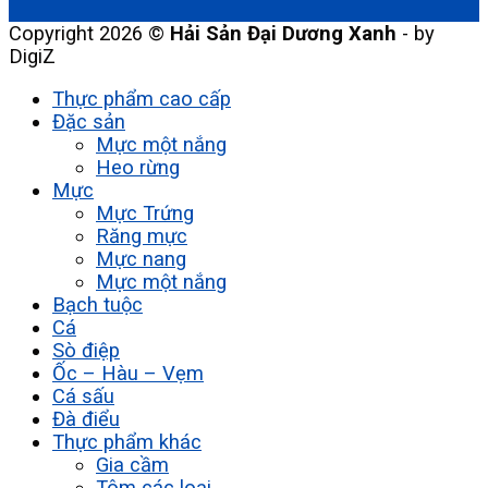
Copyright 2026 ©
Hải Sản Đại Dương Xanh
- by
DigiZ
Thực phẩm cao cấp
Đặc sản
Mực một nắng
Heo rừng
Mực
Mực Trứng
Răng mực
Mực nang
Mực một nắng
Bạch tuộc
Cá
Sò điệp
Ốc – Hàu – Vẹm
Cá sấu
Đà điểu
Thực phẩm khác
Gia cầm
Tôm các loại