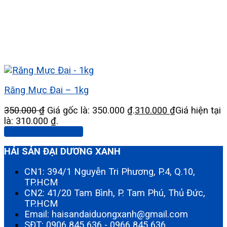
Răng Mực Đại – 1kg
350.000
₫
Giá gốc là: 350.000 ₫.
310.000
₫
Giá hiện tại
là: 310.000 ₫.
Thêm vào giỏ hàng
HẢI SẢN ĐẠI DƯƠNG XANH
CN1: 394/1 Nguyễn Tri Phương, P.4, Q.10,
TP.HCM
CN2: 41/20 Tam Bình, P. Tam Phú, Thủ Đức,
TP.HCM
Email: haisandaiduongxanh@gmail.com
SĐT:
0906 845 636
-
0966 845 636