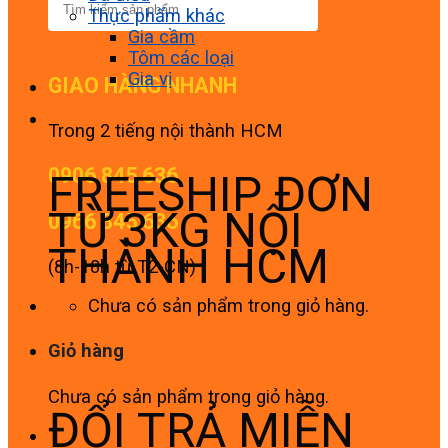
Thực phẩm khác
Gia cầm
Tôm các loại
Gia vị
GIAO HÀNG NHANH
Trong 2 tiếng nội thành HCM
0906 845 636
FREESHIP ĐƠN
TỪ 3KG NỘI
0966 845 636
THÀNH HCM
(8h-18h từ T2-CN)
Chưa có sản phẩm trong giỏ hàng.
Giỏ hàng
Chưa có sản phẩm trong giỏ hàng.
ĐỔI TRẢ MIỄN