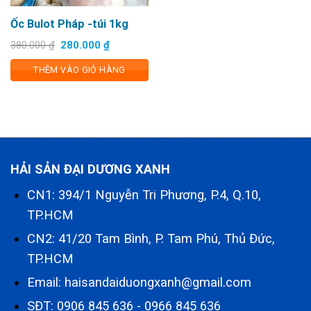
Ốc Bulot Pháp -túi 1kg
Giá
Giá
380.000
₫
280.000
₫
gốc
hiện
là:
tại
THÊM VÀO GIỎ HÀNG
380.000 ₫.
là:
280.000 ₫.
HẢI SẢN ĐẠI DƯƠNG XANH
CN1: 394/1 Nguyễn Tri Phương, P.4, Q.10,
TP.HCM
CN2: 41/20 Tam Bình, P. Tam Phú, Thủ Đức,
TP.HCM
Email: haisandaiduongxanh@gmail.com
SĐT:
0906 845 636
-
0966 845 636