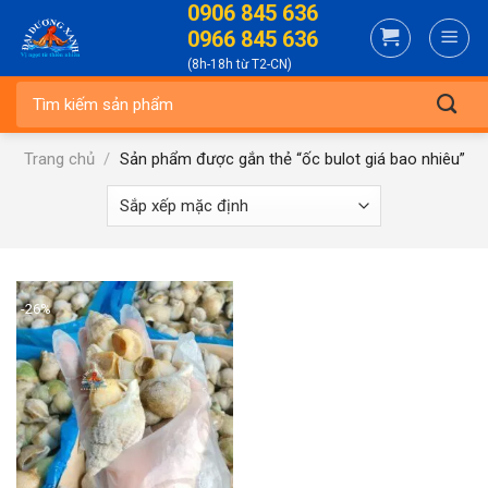
0906 845 636
Skip
0966 845 636
to
(8h-18h từ T2-CN)
content
Tìm
kiếm:
Trang chủ
/
Sản phẩm được gắn thẻ “ốc bulot giá bao nhiêu”
-26%