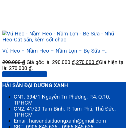
Vú Heo – Nầm Heo – Nầm Lợn – Bẹ Sữa –...
290.000
₫
Giá gốc là: 290.000 ₫.
270.000
₫
Giá hiện tại
là: 270.000 ₫.
Thêm vào giỏ hàng
HẢI SẢN ĐẠI DƯƠNG XANH
CN1: 394/1 Nguyễn Tri Phương, P.4, Q.10,
TP.HCM
CN2: 41/20 Tam Bình, P. Tam Phú, Thủ Đức,
TP.HCM
Email: haisandaiduongxanh@gmail.com
SĐT:
0906 845 636
-
0966 845 636