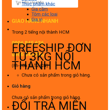
Thực phẩm khác
Gia cầm
Tôm các loại
Gia vị
GIAO HÀNG NHANH
Trong 2 tiếng nội thành HCM
0906 845 636
FREESHIP ĐƠN
TỪ 3KG NỘI
0966 845 636
THÀNH HCM
(8h-18h từ T2-CN)
Chưa có sản phẩm trong giỏ hàng.
Giỏ hàng
Chưa có sản phẩm trong giỏ hàng.
ĐỔI TRẢ MIỄN