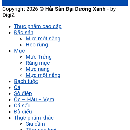
Copyright 2026 ©
Hải Sản Đại Dương Xanh
- by
DigiZ
Thực phẩm cao cấp
Đặc sản
Mực một nắng
Heo rừng
Mực
Mực Trứng
Răng mực
Mực nang
Mực một nắng
Bạch tuộc
Cá
Sò điệp
Ốc – Hàu – Vẹm
Cá sấu
Đà điểu
Thực phẩm khác
Gia cầm
Tôm các loại