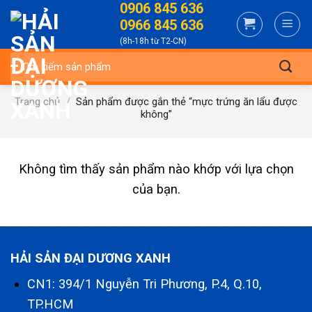
0906 845 636
Skip
0966 845 636
to
(8h-18h từ T2-CN)
content
Tìm
kiếm:
Trang chủ
/
Sản phẩm được gắn thẻ “mực trứng ăn lẩu được
không”
Không tìm thấy sản phẩm nào khớp với lựa chọn
của bạn.
HẢI SẢN ĐẠI DƯƠNG XANH
CN1: 394/1 Nguyễn Tri Phương, P.4, Q.10,
TP.HCM