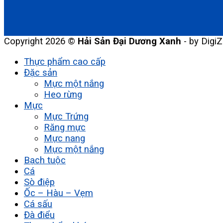
Copyright 2026 ©
Hải Sản Đại Dương Xanh
- by DigiZ
Thực phẩm cao cấp
Đặc sản
Mực một nắng
Heo rừng
Mực
Mực Trứng
Răng mực
Mực nang
Mực một nắng
Bạch tuộc
Cá
Sò điệp
Ốc – Hàu – Vẹm
Cá sấu
Đà điểu