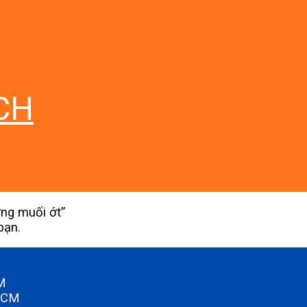
CH
ng muối ớt”
bạn.
CM
.HCM