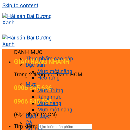
Skip to content
DANH MỤC
Thực phẩm cao cấp
GIAO HÀNG NHANH
Đặc sản
Mực một nắng
Trong 2 tiếng nội thành HCM
Heo rừng
Mực
0906 845 636
Mực Trứng
Răng mực
0966 845 636
Mực nang
Mực một nắng
(8h-18h từ T2-CN)
Bạch tuộc
Cá
Tìm kiếm:
Sò điệp