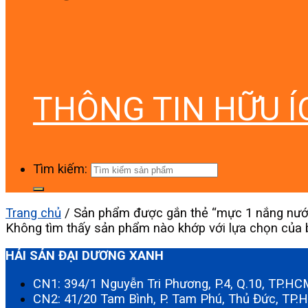
THÔNG TIN HỮU Í
Tìm kiếm:
Trang chủ
/
Sản phẩm được gắn thẻ “mực 1 nắng nướ
Không tìm thấy sản phẩm nào khớp với lựa chọn của 
HẢI SẢN ĐẠI DƯƠNG XANH
CN1: 394/1 Nguyễn Tri Phương, P.4, Q.10, TP.H
CN2: 41/20 Tam Bình, P. Tam Phú, Thủ Đức, TP