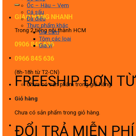
Ốc – Hàu – Vẹm
Cá sấu
GIAO HÀNG NHANH
Đà điểu
Thực phẩm khác
Trong 2 tiếng nội thành HCM
Gia cầm
Tôm các loại
0906 845 636
Gia vị
0966 845 636
(8h-18h từ T2-CN)
FREESHIP ĐƠN T
Chưa có sản phẩm trong giỏ hàng.
Giỏ hàng
Chưa có sản phẩm trong giỏ hàng.
ĐỔI TRẢ MIỄN PH