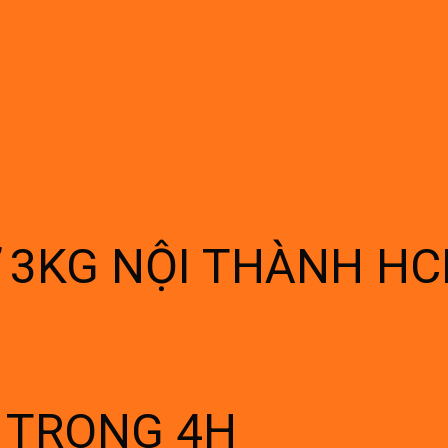
Ừ 3KG NỘI THÀNH H
Í TRONG 4H