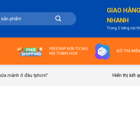
GIAO HÀN
NHANH
Trong 2 tiếng nội 
FREESHIP ĐƠN TỪ 3KG
ĐỔI TRẢ MIỄ
NỘI THÀNH HCM
Hiển thị kết 
nửa mảnh ở đâu tphcm”