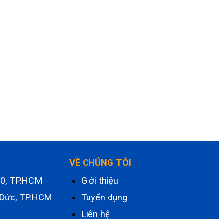
VỀ CHÚNG TÔI
.10, TP.HCM
Giới thiệu
 Đức, TP.HCM
Tuyển dụng
m
Liên hệ