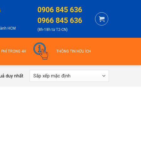
0906 845 636
G
0966 845 636
thành HCM
(8h-18h từ T2-CN)
N PHÍ TRONG 4H
THÔNG TIN HỮU ÍCH
quả duy nhất