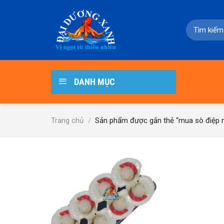
Skip
to
Tìm
content
kiếm:
DANH MỤC
Trang chủ
/
Sản phẩm được gắn thẻ “mua sò điệp 
-15%