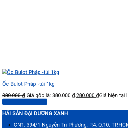
Ốc Bulot Pháp -túi 1kg
380.000
₫
Giá gốc là: 380.000 ₫.
280.000
₫
Giá hiện tại 
Thêm vào giỏ hàng
HẢI SẢN ĐẠI DƯƠNG XANH
CN1: 394/1 Nguyễn Tri Phương, P.4, Q.10, TP.H