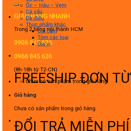
Ốc – Hàu – Vẹm
Cá sấu
GIAO HÀNG NHANH
Đà điểu
Thực phẩm khác
Trong 2 tiếng nội thành HCM
Gia cầm
Tôm các loại
0906 845 636
Gia vị
0966 845 636
(8h-18h từ T2-CN)
FREESHIP ĐƠN T
Chưa có sản phẩm trong giỏ hàng.
Giỏ hàng
Chưa có sản phẩm trong giỏ hàng.
ĐỔI TRẢ MIỄN PH