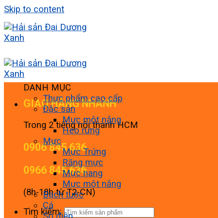
Skip to content
DANH MỤC
Thực phẩm cao cấp
GIAO HÀNG NHANH
Đặc sản
Mực một nắng
Trong 2 tiếng nội thành HCM
Heo rừng
Mực
0906 845 636
Mực Trứng
Răng mực
0966 845 636
Mực nang
Mực một nắng
(8h-18h từ T2-CN)
Bạch tuộc
Cá
Tìm kiếm:
Sò điệp