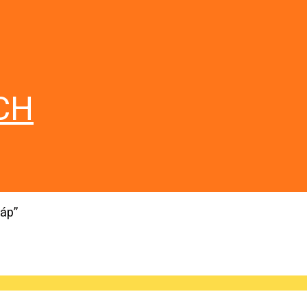
CH
áp”