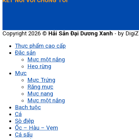
KẾT NỐI VỚI CHÚNG TÔI
Copyright 2026 ©
Hải Sản Đại Dương Xanh
- by DigiZ
Thực phẩm cao cấp
Đặc sản
Mực một nắng
Heo rừng
Mực
Mực Trứng
Răng mực
Mực nang
Mực một nắng
Bạch tuộc
Cá
Sò điệp
Ốc – Hàu – Vẹm
Cá sấu