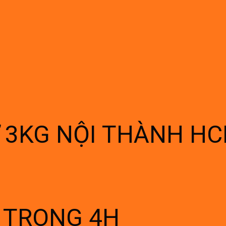
Ừ 3KG NỘI THÀNH H
Í TRONG 4H