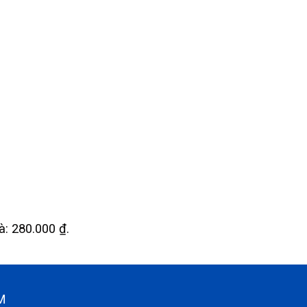
là: 280.000 ₫.
CM