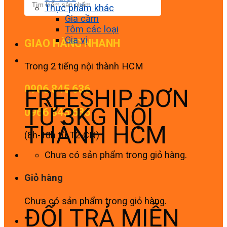
Thực phẩm khác
Gia cầm
Tôm các loại
Gia vị
GIAO HÀNG NHANH
Trong 2 tiếng nội thành HCM
0906 845 636
FREESHIP ĐƠN
TỪ 3KG NỘI
0966 845 636
THÀNH HCM
(8h-18h từ T2-CN)
Chưa có sản phẩm trong giỏ hàng.
Giỏ hàng
Chưa có sản phẩm trong giỏ hàng.
ĐỔI TRẢ MIỄN