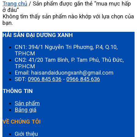
Trang chủ
/
Sản phẩm được gắn thẻ “mua mực hấp
ở đâu”
Không tìm thấy sản phẩm nào khớp với lựa chọn của
bạn.
HẢI SẢN ĐẠI DƯƠNG XANH
CN1: 394/1 Nguyễn Tri Phương, P.4, Q.10,
TP.HCM
CN2: 41/20 Tam Bình, P. Tam Phú, Thủ Đức,
TP.HCM
Email: haisandaiduongxanh@gmail.com
SĐT:
0906 845 636
-
0966 845 636
THÔNG TIN
Sản phẩm
Bảng giá
VỀ CHÚNG TÔI
Giới thiệu