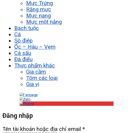
Mực Trứng
Răng mực
Mực nang
Mực một nắng
Bạch tuộc
Cá
Sò điệp
Ốc – Hàu – Vẹm
Cá sấu
Đà điểu
Thực phẩm khác
Gia cầm
Tôm các loại
Gia vị
Đăng nhập
Tên tài khoản hoặc địa chỉ email
*